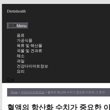
Skip
to
Dietinhealth
content
Menu
음료
가공식품
육류 및 해산물
곡물 및 견과류
채소
과일
건강다이어트정보
요리
Home
»
건강다이어트정보
» 혈액의 항산화 수치가 중요한 이유와 그 효과
혈액의 항산화 수치가 중요한 이