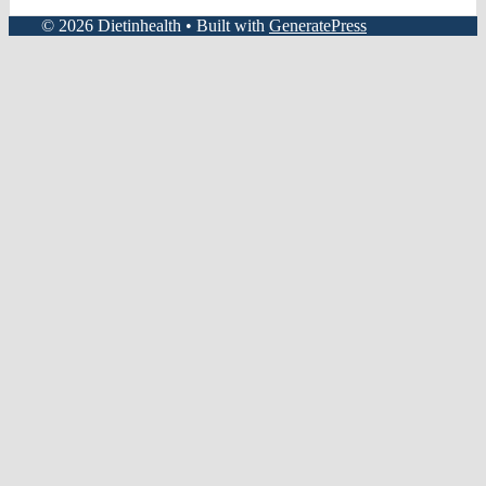
© 2026 Dietinhealth
• Built with
GeneratePress