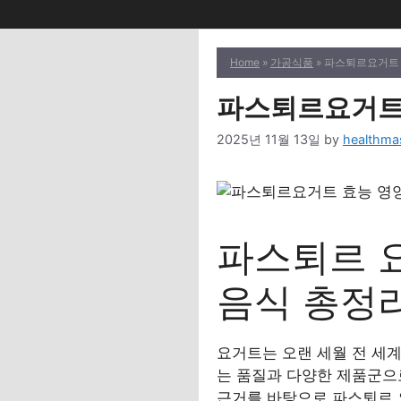
Home
»
가공식품
» 파스퇴르요거트
파스퇴르요거트
2025년 11월 13일
by
healthma
파스퇴르 요
음식 총정
요거트는 오랜 세월 전 세
는 품질과 다양한 제품군으로
근거를 바탕으로 파스퇴르 요