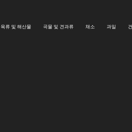
육류 및 해산물
곡물 및 견과류
채소
과일