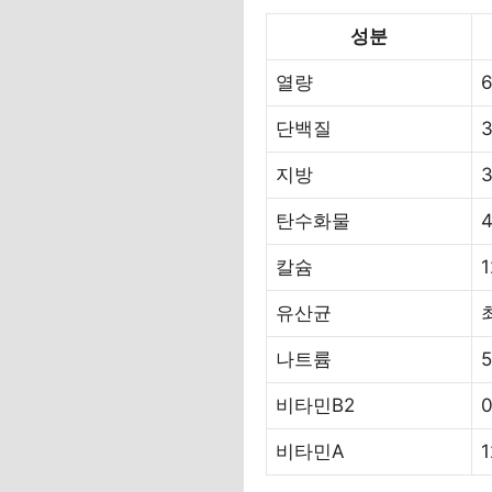
성분
열량
6
단백질
3
지방
3
탄수화물
4
칼슘
유산균
나트륨
비타민B2
0
비타민A