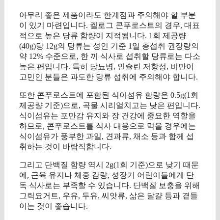
아무리 좋은 제품이라도 한계점과 주의해야 할 부분
이 있기 마련입니다. 켈로그 콘푸로스트의 경우, 대표
적으로 높은 당류 함량이 지적됩니다. 1회 제공량
(40g)당 12g의 당류는 성인 기준 1일 총섭취 권장량의
약 12% 수준으로, 한 끼 식사로 섭취할 당류로는 다소
높은 편입니다. 특히 당뇨병, 인슐린 저항성, 비만이
고민인 분들은 과도한 당류 섭취에 주의해야 합니다.
또한 콘푸로스트에 포함된 식이섬유 함량은 0.5g(1회
제공량 기준)으로, 곡물 시리얼치고는 낮은 편입니다.
식이섬유는 포만감 유지와 장 건강에 중요한 역할을
하므로, 콘푸로스트를 식사 대용으로 먹을 경우에는
식이섬유가 풍부한 과일, 견과류, 채소 등과 함께 섭
취하는 것이 바람직합니다.
그리고 단백질 함량 역시 2g(1회 기준)으로 낮기 때문
에, 근육 유지나 체중 감량, 성장기 어린이들에게 단
독 식사로는 부족할 수 있습니다. 단백질 보충을 위해
그릭요거트, 우유, 두유, 씨앗류, 삶은 달걀 등과 곁들
이는 것이 좋습니다.