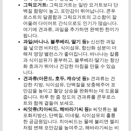
그릭요거트:
그릭요거트는 일반 요거트보다 단
백질 함량이 높고, 포만감이 뛰어납니다. 콘푸
로스트의 달콤함과 그릭요거트의 고소함이 잘
어울려 다이어트 간식으로도 인기가 많습니다.
여기에 견과류, 과일을 추가하면 완벽한 한끼가
됩니다.
과일(바나나, 블루베리, 딸기 등):
신선한 과일
을 넣으면 비타민, 식이섬유, 항산화 성분이 더
해져 영양 밸런스가 좋아집니다. 바나나는 칼륨
과 식이섬유가 풍부하고, 블루베리·딸기는 항산
화 효과가 뛰어나 건강한 아침을 만들 수 있습
니다.
견과류(아몬드, 호두, 캐슈넛 등):
견과류는 건
강한 지방, 식이섬유, 단백질을 보충해주어 포
만감을 높이고 혈당 상승을 완화하는 데 도움을
줍니다. 하루 한 줌 정도의 견과류를 콘푸로스
트와 함께 곁들여 보세요.
씨앗류(치아씨드, 해바라기씨 등):
씨앗류는 불
포화지방산, 단백질, 미네랄, 식이섬유의 훌륭
한 공급원입니다. 치아씨드는 물에 불리면 젤리
처럼 변해 포만감을 높여주고, 해바라기씨는 비