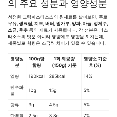
의 주요 성분과 영양성분
청정원 크림파스타소스의 원재료를 살펴보면, 주로
우유, 생크림, 치즈, 버터, 밀가루, 양파, 마늘, 정제수,
소금, 후추
등의 재료가 사용됩니다. 각 성분은 파스
타소스의 맛뿐 아니라 영양에도 영향을 끼치는데,
제품별로 함량은 조금씩 차이가 있을 수 있습니다.
영양성
100g당
1회 제공량
영양소 기준
분
함량
(150g) 기준
치(%)
열량
190kcal
285kcal
14%
탄수화
10g
15g
5%
물
당류
3g
4.5g
5%
단백질
2.5g
3.8g
7%