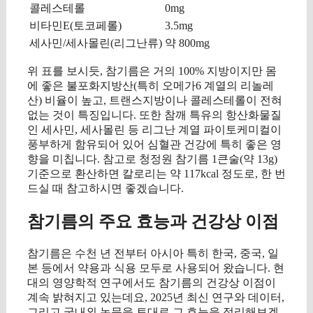
콜레스테롤
0mg
비타민E(토코페롤)
3.5mg
세사민/세사몰린(리그난류)
약 800mg
위 표를 보시듯, 참기름은 거의 100% 지방이지만 몸
에 좋은 불포화지방산(특히 오메가6 계열의 리놀레
산) 비율이 높고, 트랜스지방이나 콜레스테롤이 전혀
없는 것이 특징입니다. 또한 참깨 특유의 항산화물질
인 세사민, 세사몰린 등 리그난 계열 파이토케미컬이
풍부하게 함유되어 있어 심혈관 건강에 특히 좋은 영
향을 미칩니다. 참고로 청정원 참기름 1큰술(약 13g)
기준으로 환산하면 칼로리는 약 117kcal 정도로, 한 번
드실 때 참고하시면 좋겠습니다.
참기름의 주요 효능과 건강상 이점
참기름은 수천 년 전부터 아시아 특히 한국, 중국, 일
본 등에서 약용과 식용 모두로 사용되어 왔습니다. 현
대의 영양학적 연구에서도 참기름의 건강상 이점이
계속 밝혀지고 있는데요, 2025년 최신 연구와 데이터,
그리고 국내외 논문을 토대로 그 효능을 정리해보겠