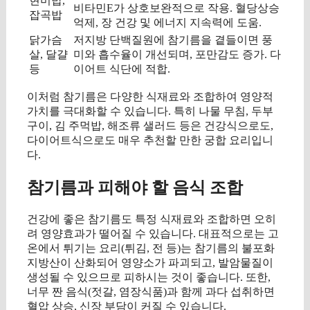
현미밥,
비타민E가 상호보완적으로 작용. 혈당상승
잡곡밥
억제, 장 건강 및 에너지 지속력에 도움.
닭가슴
저지방 단백질원에 참기름을 곁들이면 풍
살, 달걀
미와 흡수율이 개선되며, 포만감도 증가. 다
등
이어트 식단에 적합.
이처럼 참기름은 다양한 식재료와 조합하여 영양적
가치를 극대화할 수 있습니다. 특히 나물 무침, 두부
구이, 김 주먹밥, 해조류 샐러드 등은 건강식으로도,
다이어트식으로도 매우 추천할 만한 궁합 요리입니
다.
참기름과 피해야 할 음식 조합
건강에 좋은 참기름도 특정 식재료와 조합하면 오히
려 영양효과가 떨어질 수 있습니다. 대표적으로는 고
온에서 튀기는 요리(튀김, 전 등)는 참기름의 불포화
지방산이 산화되어 영양소가 파괴되고, 발암물질이
생성될 수 있으므로 피하시는 것이 좋습니다. 또한,
너무 짠 음식(젓갈, 염장식품)과 함께 과다 섭취하면
혈압 상승, 신장 부담이 커질 수 있습니다.