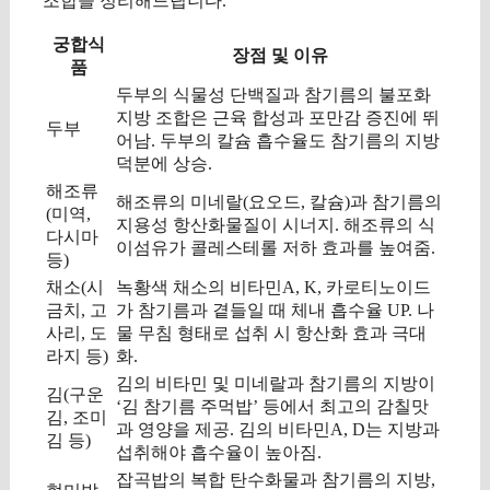
조합을 정리해드립니다.
궁합식
장점 및 이유
품
두부의 식물성 단백질과 참기름의 불포화
지방 조합은 근육 합성과 포만감 증진에 뛰
두부
어남. 두부의 칼슘 흡수율도 참기름의 지방
덕분에 상승.
해조류
해조류의 미네랄(요오드, 칼슘)과 참기름의
(미역,
지용성 항산화물질이 시너지. 해조류의 식
다시마
이섬유가 콜레스테롤 저하 효과를 높여줌.
등)
채소(시
녹황색 채소의 비타민A, K, 카로티노이드
금치, 고
가 참기름과 곁들일 때 체내 흡수율 UP. 나
사리, 도
물 무침 형태로 섭취 시 항산화 효과 극대
라지 등)
화.
김의 비타민 및 미네랄과 참기름의 지방이
김(구운
‘김 참기름 주먹밥’ 등에서 최고의 감칠맛
김, 조미
과 영양을 제공. 김의 비타민A, D는 지방과
김 등)
섭취해야 흡수율이 높아짐.
잡곡밥의 복합 탄수화물과 참기름의 지방,