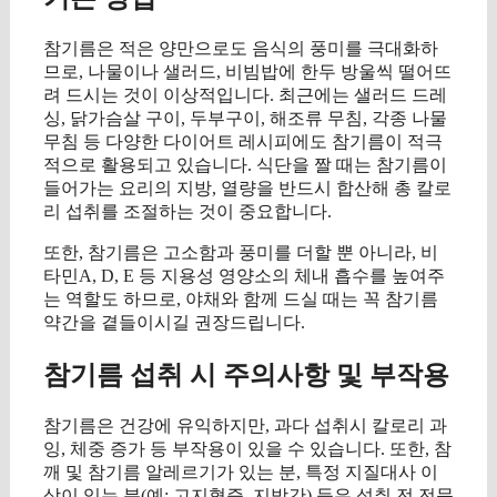
참기름은 적은 양만으로도 음식의 풍미를 극대화하
므로, 나물이나 샐러드, 비빔밥에 한두 방울씩 떨어뜨
려 드시는 것이 이상적입니다. 최근에는 샐러드 드레
싱, 닭가슴살 구이, 두부구이, 해조류 무침, 각종 나물
무침 등 다양한 다이어트 레시피에도 참기름이 적극
적으로 활용되고 있습니다. 식단을 짤 때는 참기름이
들어가는 요리의 지방, 열량을 반드시 합산해 총 칼로
리 섭취를 조절하는 것이 중요합니다.
또한, 참기름은 고소함과 풍미를 더할 뿐 아니라, 비
타민A, D, E 등 지용성 영양소의 체내 흡수를 높여주
는 역할도 하므로, 야채와 함께 드실 때는 꼭 참기름
약간을 곁들이시길 권장드립니다.
참기름 섭취 시 주의사항 및 부작용
참기름은 건강에 유익하지만, 과다 섭취시 칼로리 과
잉, 체중 증가 등 부작용이 있을 수 있습니다. 또한, 참
깨 및 참기름 알레르기가 있는 분, 특정 지질대사 이
상이 있는 분(예: 고지혈증, 지방간) 등은 섭취 전 전문