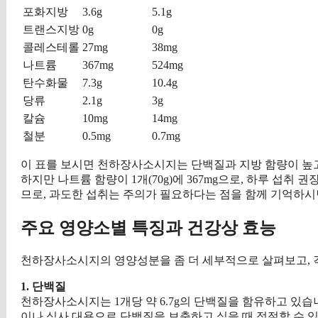
포화지방
3.6g
5.1g
트랜스지방
0g
0g
콜레스테롤
27mg
38mg
나트륨
367mg
524mg
탄수화물
7.3g
10.4g
당류
2.1g
3g
칼슘
10mg
14mg
철분
0.5mg
0.7mg
이 표를 보시면 천하장사소시지는 단백질과 지방 함량이 높고
하지만 나트륨 함량이 1개(70g)에 367mg으로, 하루 섭취 권장량
므로, 과도한 섭취는 주의가 필요하다는 점을 함께 기억하시
주요 영양소별 특징과 건강상 효능
천하장사소시지의 영양성분을 좀 더 세부적으로 살펴보고, 
1. 단백질
천하장사소시지는 1개당 약 6.7g의 단백질을 함유하고 있습니
이나 식사 대용으로 단백질을 보충하고 싶을 때 적절할 수 있