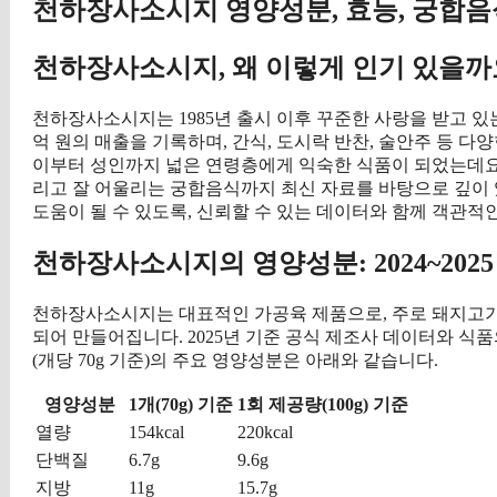
천하장사소시지 영양성분, 효능, 궁합음
천하장사소시지, 왜 이렇게 인기 있을까
천하장사소시지는 1985년 출시 이후 꾸준한 사랑을 받고 있는
억 원의 매출을 기록하며, 간식, 도시락 반찬, 술안주 등 
이부터 성인까지 넓은 연령층에게 익숙한 식품이 되었는데요,
리고 잘 어울리는 궁합음식까지 최신 자료를 바탕으로 깊이
도움이 될 수 있도록, 신뢰할 수 있는 데이터와 함께 객관적
천하장사소시지의 영양성분: 2024~202
천하장사소시지는 대표적인 가공육 제품으로, 주로 돼지고기와
되어 만들어집니다. 2025년 기준 공식 제조사 데이터와
(개당 70g 기준)의 주요 영양성분은 아래와 같습니다.
영양성분
1개(70g) 기준
1회 제공량(100g) 기준
열량
154kcal
220kcal
단백질
6.7g
9.6g
지방
11g
15.7g