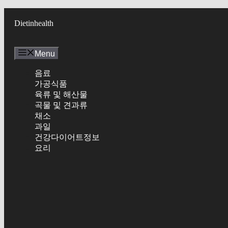
Skip
to
Dietinhealth
content
Menu
음료
가공식품
육류 및 해산물
곡물 및 견과류
채소
과일
건강다이어트정보
요리