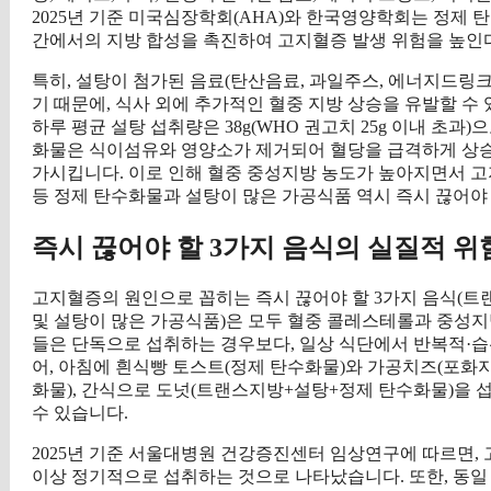
2025년 기준 미국심장학회(AHA)와 한국영양학회는 정제
간에서의 지방 합성을 촉진하여 고지혈증 발생 위험을 높인
특히, 설탕이 첨가된 음료(탄산음료, 과일주스, 에너지드링
기 때문에, 식사 외에 추가적인 혈중 지방 상승을 유발할 수
하루 평균 설탕 섭취량은 38g(WHO 권고치 25g 이내 초과)
화물은 식이섬유와 영양소가 제거되어 혈당을 급격하게 상승
가시킵니다. 이로 인해 혈중 중성지방 농도가 높아지면서 고지
등 정제 탄수화물과 설탕이 많은 가공식품 역시 즉시 끊어야 
즉시 끊어야 할 3가지 음식의 실질적 위
고지혈증의 원인으로 꼽히는 즉시 끊어야 할 3가지 음식(트
및 설탕이 많은 가공식품)은 모두 혈중 콜레스테롤과 중성
들은 단독으로 섭취하는 경우보다, 일상 식단에서 반복적·습
어, 아침에 흰식빵 토스트(정제 탄수화물)와 가공치즈(포화
화물), 간식으로 도넛(트랜스지방+설탕+정제 탄수화물)을 
수 있습니다.
2025년 기준 서울대병원 건강증진센터 임상연구에 따르면, 
이상 정기적으로 섭취하는 것으로 나타났습니다. 또한, 동일 