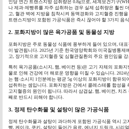
인당 연간 트랜스지방 섭취량은 0.8g으로, 세계보건기구(WH
나 제과·제빵류를 자주 섭취하는 경우 실제 섭취량은 훨씬 
고, 혈관 벽에 지방을 침착시켜 동맥경화와 고지혈증 진행을 가
트랜스지방이 포함된 가공식품은 즉시 끊어야 할 3가지 음식 
2. 포화지방이 많은 육가공품 및 동물성 지방
포화지방은 주로 동물성 식품에 풍부하게 들어 있으며, 대표적으
이 발견됩니다. 2025년 기준 한국영양학회와 미국질병통제
고, 장기적으로 고지혈증 및 심혈관질환의 주요 원인임을 강
특히 육가공품(소시지, 햄, 베이컨 등)은 고기 자체의 포화
물로 인해 건강에 더 해로운 영향을 미칠 수 있습니다. 20
는 햄·소시지 1인분에는 평균 5g 이상의 포화지방이 함유되어 있
섭취하는 셈입니다. 포화지방은 간에서 콜레스테롤 합성을 
고지혈증의 원인이 됩니다. 따라서 삼겹살, 햄, 베이컨, 치즈
째로 반드시 피해야 합니다.
3. 정제 탄수화물 및 설탕이 많은 가공식품
정제 탄수화물과 설탕이 과다하게 포함된 가공식품 역시 고
빵, 케이크, 쿠키, 설탕이 들어간 음료, 에너지 드링크, 시