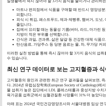
실생활에서 즉시 끊어야 할 3가지 음식을 줄이거나 관리하는
마트나 편의점에서 식품을 구매할 때 반드시 영양성분
피합니다.
외식 시 튀김, 패스트푸드, 제과·제빵류, 햄버거, 도넛
줄입니다.
집에서 요리할 때는 동물성 기름(버터, 라드, 마가린 등
지방이 적은 부위를 선택합니다.
간식은 과일, 견과류, 삶은 달걀 등 건강한 대체 식품
탄산음료, 가당주스 등 당분 음료는 물, 차, 무가당 
이러한 실천 방법을 통해 즉시 끊어야 할 3가지 음식의 섭
수 있습니다.
최신 연구 데이터로 보는 고지혈증과 
고지혈증의 원인과 관련한 최근 연구 결과들을 살펴보면, 즉
다. 2024년 유럽심장학회(European Society of Card
물 섭취가 높은 집단에서 LDL 콜레스테롤과 중성지방 수치가
육가공품 섭취군에서 심혈관질환 사망률이 31% 더 높았다
아래 표는 2024년 국민건강영양조사와 서울대병원 임상 연