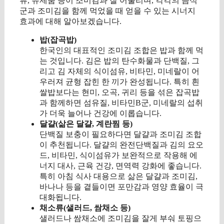
류, 유제품 등이 조미김과 잘 어울리며, 각각의 음식
군과 조미김을 함께 먹었을 때 얻을 수 있는 시너지
효과에 대해 알아보겠습니다.
밥(잡곡밥)
한국인의 대표적인 조미김 조합은 밥과 함께 먹
는 것입니다. 김은 밥의 탄수화물과 단백질, 그
리고 김 자체의 식이섬유, 비타민, 미네랄이 어
우러져 균형 잡힌 한 끼가 완성됩니다. 특히 흰
쌀밥보다는 현미, 오곡, 귀리 등을 섞은 잡곡밥
과 함께하면 섬유질, 비타민B군, 미네랄의 섭취
가 더욱 늘어나 건강에 이롭습니다.
달걀(삶은 달걀, 계란찜 등)
단백질 보충이 필요하다면 달걀과 조미김 조합
이 추천됩니다. 달걀의 완전단백질과 김의 요오
드, 비타민, 식이섬유가 보완적으로 작용해 에
너지 대사, 근육 건강, 면역력 강화에 좋습니다.
특히 아침 식사 대용으로 삶은 달걀과 조미김,
바나나 등을 곁들이면 포만감과 영양 효율이 극
대화됩니다.
채소류(샐러드, 쌈채소 등)
샐러드나 쌈채소에 조미김을 잘게 부숴 토핑으