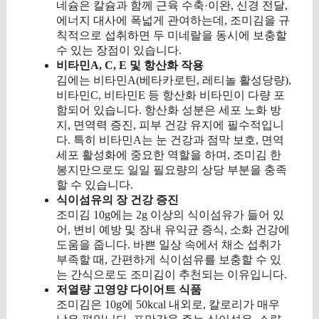
네슘은 칼슘과 함께 근육 수축·이완, 신경 전달,
에너지 대사에 폭넓게 관여하는데, 조미김을 규
칙적으로 섭취하면 두 미네랄을 동시에 보충할
수 있는 장점이 있습니다.
비타민A, C, E 및 항산화 작용
김에는 비타민A(베타카로틴, 레티놀 활성당량),
비타민C, 비타민E 등 항산화 비타민이 다량 포
함되어 있습니다. 항산화 성분은 세포 노화 방
지, 면역력 증진, 피부 건강 유지에 필수적입니
다. 특히 비타민A는 눈 건강과 점막 보호, 면역
세포 활성화에 중요한 역할을 하며, 조미김 한
봉지만으로도 일일 필요량의 상당 부분을 충족
할 수 있습니다.
식이섬유의 장 건강 증진
조미김 10g에는 2g 이상의 식이섬유가 들어 있
어, 변비 예방 및 장내 유익균 증식, 소화 건강에
도움을 줍니다. 바쁜 일상 속에서 채소 섭취가
부족할 때, 간편하게 식이섬유를 보충할 수 있
는 간식으로도 조미김이 추천되는 이유입니다.
저열량 고영양 다이어트 식품
조미김은 10g에 50kcal 내외로, 칼로리가 매우