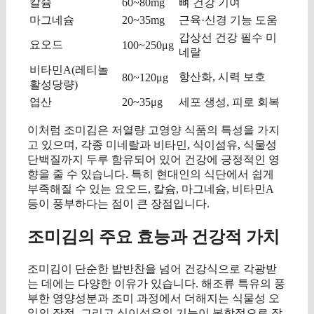
칼슘
60~80mg
뼈 건강 기여
마그네슘
20~35mg
근육·신경 기능 도움
갑상선 건강 필수 미
요오드
100~250μg
네랄
비타민A(레티놀
항산화, 시력 보호
80~120μg
활성당량)
엽산
20~35μg
세포 생성, 피로 회복
이처럼 조미김은 저열량 고영양 식품의 특성을 가지
고 있으며, 각종 미네랄과 비타민, 식이섬유, 식물성
단백질까지 두루 함유되어 있어 건강에 긍정적인 영
향을 줄 수 있습니다. 특히 현대인의 식단에서 쉽게
부족해질 수 있는 요오드, 칼슘, 마그네슘, 비타민A
등이 풍부하다는 점이 큰 장점입니다.
조미김의 주요 효능과 건강적 가치
조미김이 단순한 밥반찬을 넘어 건강식으로 각광받
는 데에는 다양한 이유가 있습니다. 해조류 특유의 풍
부한 영양성분과 조미 과정에서 더해지는 식물성 오
일의 장점, 그리고 식이섬유의 기능이 복합적으로 작