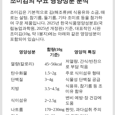
조미김의 주요 영양성분 분석
조미김은 기본적으로 김(해조류)에 식용유와 소금, 때
로는 설탕, 참기름, 들기름, 기타 조미료 등을 첨가하
여 구운 제품입니다. 2025년 한국식품영양성분표(국
립농업과학원, 2025년 개정판) 기준, 대표적인 시판
조미김(10g, 약 1봉지)에는 아래와 같은 영양성분이
포함되어 있습니다.
함량(10g
영양성분
영양적 특징
기준)
저열량, 간식/반찬으
열량(칼로리)
45~56kcal
로 부담 적음
탄수화물
1.5~2g
주로 식이섬유 형태
단백질
3~4g
식물성 단백질 공급
식용유, 참기름 등 조
지방
3.5~4.5g
미유 함유
변비 예방·장 건강에
식이섬유
2~2.5g
도움
나트륨
170~230mg
짠맛, 과다섭취 주의