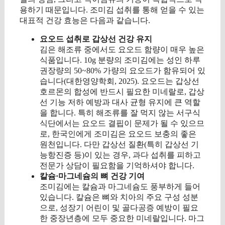
용하기 때문입니다. 조미김 섭취를 통해 얻을 수 있는
대표적 건강 효능은 다음과 같습니다.
요오드 섭취로 갑상선 건강 유지
김은 해조류 중에서도 요오드 함량이 매우 높은
식품입니다. 10g 분량의 조미김에는 성인 하루
권장량의 50~80% 가량의 요오드가 함유되어 있
습니다(대한영양학회, 2025). 요오드는 갑상선
호르몬의 합성에 반드시 필요한 미네랄로, 갑상
선 기능 저하 예방과 대사 균형 유지에 큰 역할
을 합니다. 특히 해조류를 잘 먹지 않는 서구식
식단에서는 요오드 결핍이 문제가 될 수 있으므
로, 한국인에게 조미김은 요오드 보충의 좋은
원천입니다. 다만 갑상선 질환(특히 갑상선 기
능항진증 등)이 있는 경우, 과다 섭취를 피하고
전문가 상담이 필요함을 기억하셔야 합니다.
칼슘·마그네슘의 뼈 건강 기여
조미김에는 칼슘과 마그네슘도 풍부하게 들어
있습니다. 칼슘은 뼈와 치아의 주요 구성 성분
으로, 성장기 어린이 및 골다공증 예방이 필요
한 중장년층에 모두 중요한 미네랄입니다. 마그