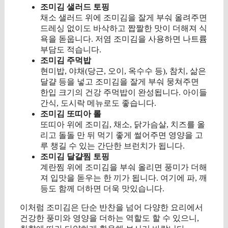
조미김 샐러드 토핑
채소 샐러드 위에 조미김을 잘게 부숴 올려주면
드레싱 없이도 바삭하고 짭짤한 맛이 더해져 식
욕을 돋웁니다. 저염 조미김을 사용하면 나트륨
부담도 적습니다.
조미김 주먹밥
현미밥, 야채(당근, 오이, 옥수수 등), 참치, 삶은
달걀 등을 넣고 조미김을 잘게 부숴 뭉쳐주면
한입 크기의 건강 주먹밥이 완성됩니다. 아이들
간식, 도시락 메뉴로도 좋습니다.
조미김 또띠아 롤
또띠아 위에 조미김, 채소, 닭가슴살, 치즈를 올
리고 돌돌 만 뒤 먹기 좋게 썰어주면 영양을 고
루 챙길 수 있는 간단한 브런치가 됩니다.
조미김 달걀찜 토핑
계란찜 위에 조미김을 부숴 올리면 풍미가 더해
져 입맛을 돋우는 한 끼가 됩니다. 여기에 파, 깨
등도 함께 더하면 더욱 맛있습니다.
이처럼 조미김은 단순 반찬을 넘어 다양한 요리에서
건강한 풍미와 영양을 더하는 역할도 할 수 있으니,