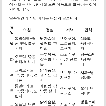
식사 또는 간식, 단백질 보충 식품으로 활용하는 것이
안전합니다.
일주일간의 식단 예시는 다음과 같습니다.
요
아침
점심
저녁
간식
일
통밀식빵+땅
닭가슴살
연어구이,
셀러리
월
콩버터, 블루
샐러드, 현
브로콜리,
+땅콩버
베리
미밥
고구마
터
두부볶음,
소고기구
당근스틱
오트밀+땅콩
화
잡곡밥, 나
이, 찐단호
+땅콩버
버터, 바나나
물
박
터
그릭요거트
닭가슴살,
연두부, 가
사과+땅
수
+땅콩버터, 견
샐러드, 감
지구이
콩버터
과류
자
통밀바게트
계란찜, 강
생선구이,
오이+땅
목
+땅콩버터, 오
낭콩 샐러
쌈채소
콩버터
렌지
드
닭가슴살,
방울토마
오트밀+땅콩
쇠고기무