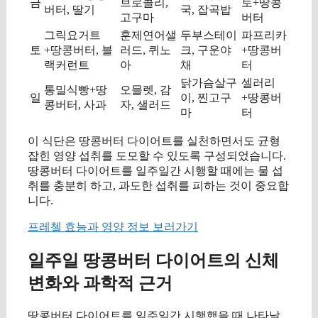
금
브로콜리,
토+땅콩
버터, 딸기
국, 잡곡밥
고구마
버터
그릭요거트
훈제연어샐
두부스테이
파프리카
토
+땅콩버터, 블
러드, 퀴노
크, 구운야
+땅콩버
랙커런트
아
채
터
닭가슴살구
셀러리
통밀식빵+땅
오믈렛, 감
일
이, 찐고구
+땅콩버
콩버터, 사과
자, 샐러드
마
터
이 식단은 땅콩버터 다이어트를 실천하면서도 균형
잡힌 영양 섭취를 도모할 수 있도록 구성되었습니다.
땅콩버터 다이어트를 일주일간 시행할 때에는 물 섭
취를 충분히 하고, 과도한 섭취를 피하는 것이 중요합
니다.
프레첼 효능과 영양 정보 보러가기
일주일 땅콩버터 다이어트의 신체
변화와 과학적 근거
땅콩버터 다이어트를 일주일간 시행했을 때 나타날