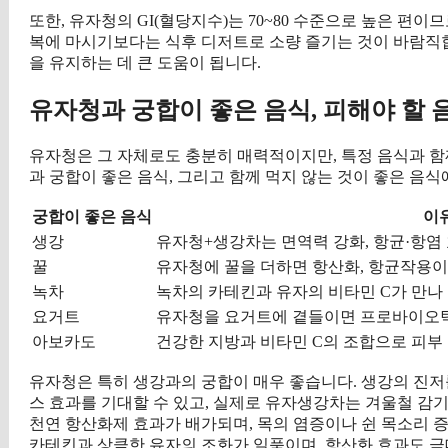
또한, 유자청의 GI(혈당지수)는 70~80 수준으로 높은 편
복에 마시기보다는 식후 디저트로 소량 즐기는 것이 바람직
을 유지하는 데 큰 도움이 됩니다.
유자청과 궁합이 좋은 음식, 피해야 할 
유자청은 그 자체로도 충분히 매력적이지만, 특정 음식과 함
과 궁합이 좋은 음식, 그리고 함께 먹지 않는 것이 좋은 음
궁합이 좋은 음식
이
생강
유자청+생강차는 면역력 강화, 항균·항염
꿀
유자청에 꿀을 더하면 항산화, 항균작용이
녹차
녹차의 카테킨과 유자의 비타민 C가 만나
요거트
유자청을 요거트에 곁들이면 프로바이오틱
아보카도
건강한 지방과 비타민 C의 조합으로 피부
유자청은 특히 생강과의 궁합이 매우 좋습니다. 생강의 진
스 효과를 기대할 수 있고, 실제로 유자생강차는 겨울철 감
천연 항산화제 효과가 배가되며, 목의 염증이나 쉰 목소리 
카테킨과 상큼한 유자의 조화가 일품이며, 항산화 효과도 