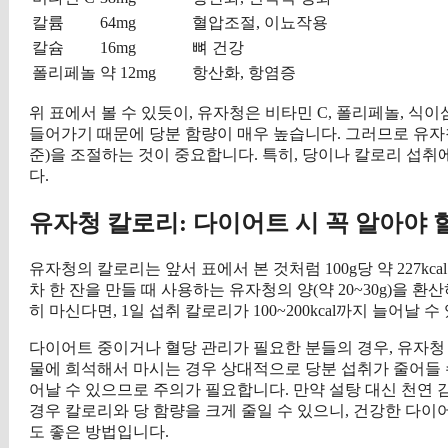
칼륨
64mg
혈압조절, 이뇨작용
칼슘
16mg
뼈 건강
폴리페놀
약 12mg
항산화, 항염증
위 표에서 볼 수 있듯이, 유자청은 비타민 C, 폴리페놀, 식
들어가기 때문에 당분 함량이 매우 높습니다. 그러므로 유자청을
준)을 조절하는 것이 중요합니다. 특히, 당이나 칼로리 섭
다.
유자청 칼로리: 다이어트 시 꼭 알아야 
유자청의 칼로리는 앞서 표에서 본 것처럼 100g당 약 227k
차 한 잔을 만들 때 사용하는 유자청의 양(약 20~30g)을 환산하
히 마신다면, 1일 섭취 칼로리가 100~200kcal까지 늘어날
다이어트 중이거나 혈당 관리가 필요한 분들의 경우, 유자청
물에 희석해서 마시는 경우 상대적으로 당분 섭취가 줄어들 
어날 수 있으므로 주의가 필요합니다. 만약 설탕 대신 천연 
경우 칼로리와 당 함량을 크게 줄일 수 있으니, 건강한 다
도 좋은 방법입니다.