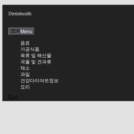
Skip
to
Dietinhealth
content
Menu
음료
가공식품
육류 및 해산물
곡물 및 견과류
채소
과일
건강다이어트정보
요리