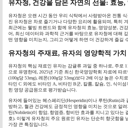
유자청, 건강을 담은 자연의 선물: 효능,
유자청은 오랜 시간 동안 우리 식탁에서 사랑받아온 전통 식
진 유자청은 차로 즐기거나 다양한 요리에 활용되며, 특히 
최근에는 웰빙 트렌드와 함께 유자청의 효능, 영양성분, 건
어, 최신 데이터와 과학적 근거를 바탕으로 유자청에 대해 깊
떤 영향을 미치는지, 그리고 어떻게 하면 더 건강하게 즐길
유자청의 주재료, 유자의 영양학적 가치
유자청의 핵심 재료인 유자는 감귤류 과일 중 하나로, 주로 1
으로 유명한데, 2025년 기준 최신 한국영양학회 자료에 따르면 
(100g당 53mg), 레몬(100g당 53mg)보다 2배 이상 높
타민 C 외에도 비타민 A, 비타민 B군, 칼륨, 칼슘, 인, 
힌 영양 공급원으로 평가받습니다.
유자에 들어있는 헤스페리딘(Hesperidin)이나 루틴(Ruti
방하고, 혈관 건강에도 긍정적인 영향을 미치는 것으로 알려
틴(Nobiletin)이 항암, 항염증, 항비만 효과를 지니고 있다는 결
호). 이렇게 유자청의 주요 원료인 유자는 단순히 향긋함을
가장 큰 특징입니다.