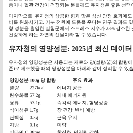
층이나 혈관 건강이 걱정되는 분들께도 유자청은 좋은 선택이
마지막으로, 유자청의 상큼한 향과 맛은 심신 안정 효과에도
비를 완화시키고, 기분 전환에 도움을 준다는 연구 결과도 
향 성분을 흡입한 실험군에서 스트레스 지수가 23% 감소한 
건강하게 하는 자연의 선물이라 할 수 있습니다.
유자청의 영양성분: 2025년 최신 데이터
유자청의 영양성분은 사용되는 재료와 당(설탕/꿀)의 함량에 따라
준)로 제조했을 때의 영양성분을 아래와 같이 정리할 수 있습
영양성분
100g 당 함량
주요 효과
열량
227kcal
에너지 공급
탄수화물
57.2g
체내 에너지원
당류
53.1g
즉각적 에너지, 혈당상승
식이섬유
1.7g
장 건강, 변비 예방
단백질
0.3g
근육 유지
지방
0.1g
미량
비타민 C
38mg
항산화, 면역력 강화