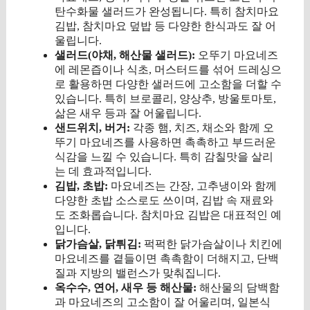
탄수화물 샐러드가 완성됩니다. 특히 참치마요
김밥, 참치마요 덮밥 등 다양한 한식과도 잘 어
울립니다.
샐러드(야채, 해산물 샐러드):
오뚜기 마요네즈
에 레몬즙이나 식초, 머스터드를 섞어 드레싱으
로 활용하면 다양한 샐러드에 고소함을 더할 수
있습니다. 특히 브로콜리, 양상추, 방울토마토,
삶은 새우 등과 잘 어울립니다.
샌드위치, 버거:
각종 햄, 치즈, 채소와 함께 오
뚜기 마요네즈를 사용하면 촉촉하고 부드러운
식감을 느낄 수 있습니다. 특히 감칠맛을 살리
는 데 효과적입니다.
김밥, 초밥:
마요네즈는 간장, 고추냉이와 함께
다양한 초밥 소스로도 쓰이며, 김밥 속 재료와
도 조화롭습니다. 참치마요 김밥은 대표적인 예
입니다.
닭가슴살, 닭튀김:
퍽퍽한 닭가슴살이나 치킨에
마요네즈를 곁들이면 촉촉함이 더해지고, 단백
질과 지방의 밸런스가 맞춰집니다.
옥수수, 연어, 새우 등 해산물:
해산물의 담백함
과 마요네즈의 고소함이 잘 어울리며, 일본식