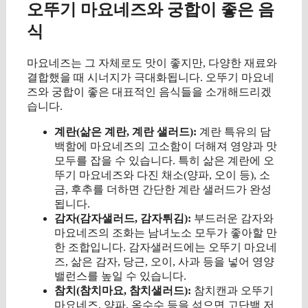
오뚜기 마요네즈와 궁합이 좋은 음
식
마요네즈는 그 자체로도 맛이 좋지만, 다양한 재료와
결합했을 때 시너지가 극대화됩니다. 오뚜기 마요네
즈와 궁합이 좋은 대표적인 음식들을 소개해드리겠
습니다.
계란(삶은 계란, 계란 샐러드):
계란 특유의 담
백함에 마요네즈의 고소함이 더해져 영양과 맛
모두를 잡을 수 있습니다. 특히 삶은 계란에 오
뚜기 마요네즈와 다진 채소(양파, 오이 등), 소
금, 후추를 더하면 간단한 계란 샐러드가 완성
됩니다.
감자(감자샐러드, 감자튀김):
부드러운 감자와
마요네즈의 조화는 남녀노소 모두가 좋아할 만
한 조합입니다. 감자샐러드에는 오뚜기 마요네
즈, 삶은 감자, 당근, 오이, 사과 등을 넣어 영양
밸런스를 높일 수 있습니다.
참치(참치마요, 참치샐러드):
참치캔과 오뚜기
마요네즈, 양파, 옥수수 등을 섞으면 고단백 저