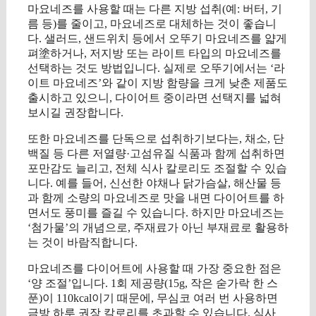
마요네즈를 사용할 때는 다른 지방 섭취(예: 버터, 기
름 등)를 줄이고, 마요네즈로 대체하는 것이 좋습니
다. 샐러드, 샌드위치 등에서 오뚜기 마요네즈를 얇게
펴塗하거나, 저지방 또는 라이트 타입의 마요네즈를
선택하는 것도 방법입니다. 실제로 오뚜기에서는 ‘라
이트 마요네즈’와 같이 지방 함량을 크게 낮춘 제품도
출시하고 있으니, 다이어트 중이라면 선택지를 넓혀
보시길 권장합니다.
또한 마요네즈를 단독으로 섭취하기보다는, 채소, 단
백질 등 다른 저열량·고섬유질 식품과 함께 섭취하면
포만감도 늘리고, 전체 식사 칼로리도 조절할 수 있습
니다. 예를 들어, 신선한 야채나 닭가슴살, 해산물 등
과 함께 소량의 마요네즈로 맛을 내면 다이어트를 하
면서도 풍미를 즐길 수 있습니다. 하지만 마요네즈는
‘첨가물’의 개념으로, 주재료가 아닌 부재료로 활용하
는 것이 바람직합니다.
마요네즈를 다이어트에 사용할 때 가장 중요한 점은
‘양 조절’입니다. 1회 제공량(15g, 작은 숟가락 한 스
푼)이 110kcal이기 때문에, 무심코 여러 번 사용하면
금방 하루 권장 칼로리를 초과할 수 있습니다. 식사