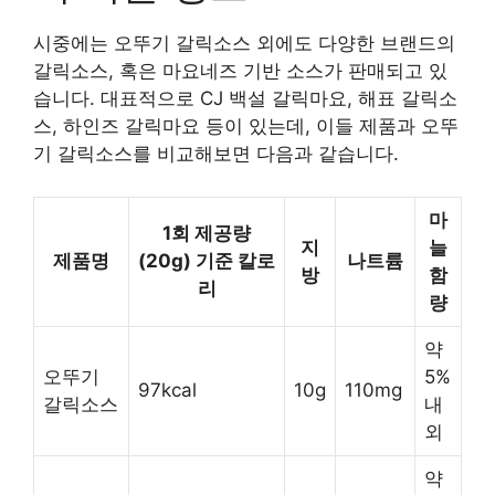
시중에는 오뚜기 갈릭소스 외에도 다양한 브랜드의
갈릭소스, 혹은 마요네즈 기반 소스가 판매되고 있
습니다. 대표적으로 CJ 백설 갈릭마요, 해표 갈릭소
스, 하인즈 갈릭마요 등이 있는데, 이들 제품과 오뚜
기 갈릭소스를 비교해보면 다음과 같습니다.
마
1회 제공량
지
늘
제품명
(20g) 기준 칼로
나트륨
방
함
리
량
약
오뚜기
5%
97kcal
10g
110mg
갈릭소스
내
외
약