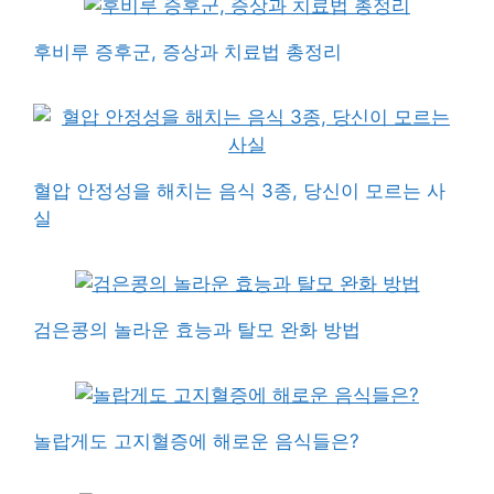
후비루 증후군, 증상과 치료법 총정리
혈압 안정성을 해치는 음식 3종, 당신이 모르는 사
실
검은콩의 놀라운 효능과 탈모 완화 방법
놀랍게도 고지혈증에 해로운 음식들은?