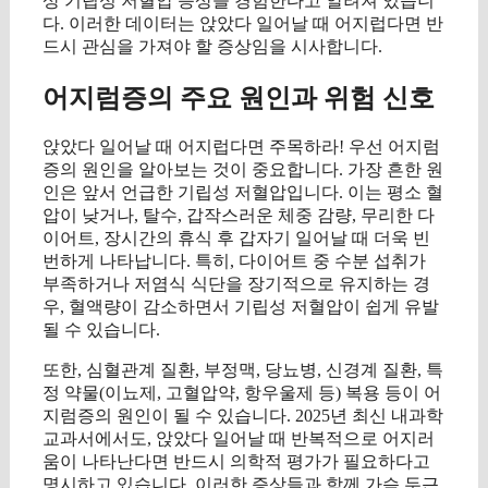
상 기립성 저혈압 증상을 경험한다고 알려져 있습니
다. 이러한 데이터는 앉았다 일어날 때 어지럽다면 반
드시 관심을 가져야 할 증상임을 시사합니다.
어지럼증의 주요 원인과 위험 신호
앉았다 일어날 때 어지럽다면 주목하라! 우선 어지럼
증의 원인을 알아보는 것이 중요합니다. 가장 흔한 원
인은 앞서 언급한 기립성 저혈압입니다. 이는 평소 혈
압이 낮거나, 탈수, 갑작스러운 체중 감량, 무리한 다
이어트, 장시간의 휴식 후 갑자기 일어날 때 더욱 빈
번하게 나타납니다. 특히, 다이어트 중 수분 섭취가
부족하거나 저염식 식단을 장기적으로 유지하는 경
우, 혈액량이 감소하면서 기립성 저혈압이 쉽게 유발
될 수 있습니다.
또한, 심혈관계 질환, 부정맥, 당뇨병, 신경계 질환, 특
정 약물(이뇨제, 고혈압약, 항우울제 등) 복용 등이 어
지럼증의 원인이 될 수 있습니다. 2025년 최신 내과학
교과서에서도, 앉았다 일어날 때 반복적으로 어지러
움이 나타난다면 반드시 의학적 평가가 필요하다고
명시하고 있습니다. 이러한 증상들과 함께 가슴 두근