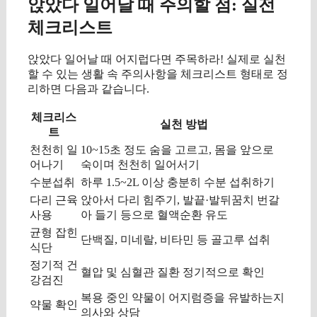
앉았다 일어날 때 주의할 점: 실전
체크리스트
앉았다 일어날 때 어지럽다면 주목하라! 실제로 실천
할 수 있는 생활 속 주의사항을 체크리스트 형태로 정
리하면 다음과 같습니다.
체크리스
실천 방법
트
천천히 일
10~15초 정도 숨을 고르고, 몸을 앞으로
어나기
숙이며 천천히 일어서기
수분섭취
하루 1.5~2L 이상 충분히 수분 섭취하기
다리 근육
앉아서 다리 힘주기, 발끝·발뒤꿈치 번갈
사용
아 들기 등으로 혈액순환 유도
균형 잡힌
단백질, 미네랄, 비타민 등 골고루 섭취
식단
정기적 건
혈압 및 심혈관 질환 정기적으로 확인
강검진
복용 중인 약물이 어지럼증을 유발하는지
약물 확인
의사와 상담