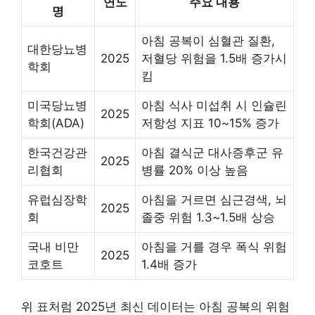
연도
주요 내용
명
아침 공복이 심혈관 질환,
대한당뇨병
2025
저혈당 위험을 1.5배 증가시
학회
킴
미국당뇨병
아침 식사 미섭취 시 인슐린
2025
학회(ADA)
저항성 지표 10~15% 증가
한국건강관
아침 결식군 대사증후군 유
2025
리협회
병률 20% 이상 높음
유럽심장학
아침을 거르면 심근경색, 뇌
2025
회
졸중 위험 1.3~1.5배 상승
국내 비만
아침을 거를 경우 폭식 위험
2025
코호트
1.4배 증가
위 표처럼 2025년 최신 데이터는 아침 공복의 위험