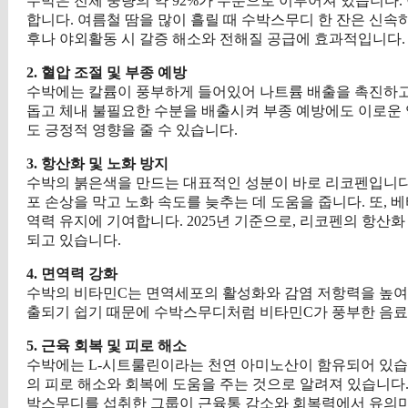
수박은 전체 중량의 약 92%가 수분으로 이루어져 있습니다. 
합니다. 여름철 땀을 많이 흘릴 때 수박스무디 한 잔은 신속
후나 야외활동 시 갈증 해소와 전해질 공급에 효과적입니다.
2. 혈압 조절 및 부종 예방
수박에는 칼륨이 풍부하게 들어있어 나트륨 배출을 촉진하고 
돕고 체내 불필요한 수분을 배출시켜 부종 예방에도 이로운
도 긍정적 영향을 줄 수 있습니다.
3. 항산화 및 노화 방지
수박의 붉은색을 만드는 대표적인 성분이 바로 리코펜입니다
포 손상을 막고 노화 속도를 늦추는 데 도움을 줍니다. 또, 
역력 유지에 기여합니다. 2025년 기준으로, 리코펜의 항산
되고 있습니다.
4. 면역력 강화
수박의 비타민C는 면역세포의 활성화와 감염 저항력을 높여줍
출되기 쉽기 때문에 수박스무디처럼 비타민C가 풍부한 음료
5. 근육 회복 및 피로 해소
수박에는 L-시트룰린이라는 천연 아미노산이 함유되어 있습니
의 피로 해소와 회복에 도움을 주는 것으로 알려져 있습니다. 최
박스무디를 섭취한 그룹이 근육통 감소와 회복력에서 유의미