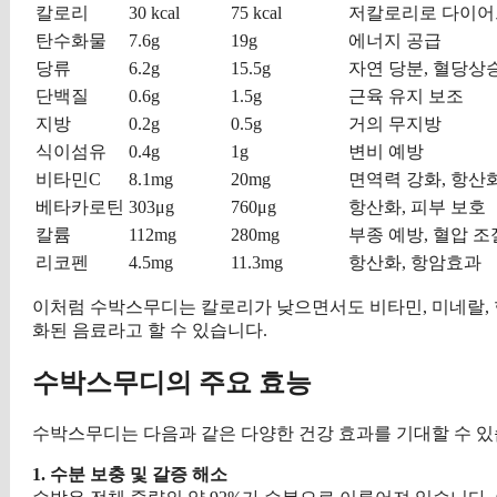
칼로리
30 kcal
75 kcal
저칼로리로 다이어
탄수화물
7.6g
19g
에너지 공급
당류
6.2g
15.5g
자연 당분, 혈당상
단백질
0.6g
1.5g
근육 유지 보조
지방
0.2g
0.5g
거의 무지방
식이섬유
0.4g
1g
변비 예방
비타민C
8.1mg
20mg
면역력 강화, 항산
베타카로틴
303μg
760μg
항산화, 피부 보호
칼륨
112mg
280mg
부종 예방, 혈압 조
리코펜
4.5mg
11.3mg
항산화, 항암효과
이처럼 수박스무디는 칼로리가 낮으면서도 비타민, 미네랄,
화된 음료라고 할 수 있습니다.
수박스무디의 주요 효능
수박스무디는 다음과 같은 다양한 건강 효과를 기대할 수 있
1. 수분 보충 및 갈증 해소