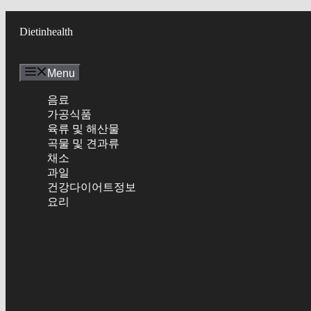
Skip
to
Dietinhealth
content
Menu
음료
가공식품
육류 및 해산물
곡물 및 견과류
채소
과일
건강다이어트정보
요리