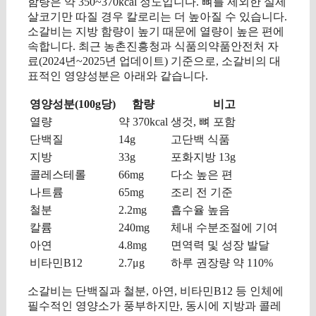
함량은 약 350~370kcal 정도입니다. 뼈를 제외한 실제
살코기만 따질 경우 칼로리는 더 높아질 수 있습니다.
소갈비는 지방 함량이 높기 때문에 열량이 높은 편에
속합니다. 최근 농촌진흥청과 식품의약품안전처 자
료(2024년~2025년 업데이트) 기준으로, 소갈비의 대
표적인 영양성분은 아래와 같습니다.
영양성분(100g당)
함량
비고
열량
약 370kcal
생것, 뼈 포함
단백질
14g
고단백 식품
지방
33g
포화지방 13g
콜레스테롤
66mg
다소 높은 편
나트륨
65mg
조리 전 기준
철분
2.2mg
흡수율 높음
칼륨
240mg
체내 수분조절에 기여
아연
4.8mg
면역력 및 성장 발달
비타민B12
2.7μg
하루 권장량 약 110%
소갈비는 단백질과 철분, 아연, 비타민B12 등 인체에
필수적인 영양소가 풍부하지만, 동시에 지방과 콜레