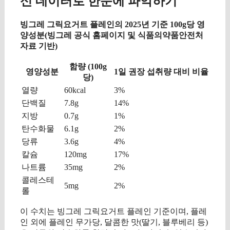
신 데이터로 한눈에 파악하기
빙그레 그릭요거트 플레인의 2025년 기준 100g당 영
양성분(빙그레 공식 홈페이지 및 식품의약품안전처
자료 기반)
함량 (100g
영양성분
1일 권장 섭취량 대비 비율
당)
열량
60kcal
3%
단백질
7.8g
14%
지방
0.7g
1%
탄수화물
6.1g
2%
당류
3.6g
4%
칼슘
120mg
17%
나트륨
35mg
2%
콜레스테
5mg
2%
롤
이 수치는 빙그레 그릭요거트 플레인 기준이며, 플레
인 외에 플레인 무가당, 달콤한 맛(딸기, 블루베리 등)