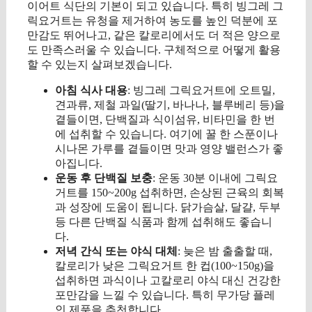
이어트 식단의 기본이 되고 있습니다. 특히 빙그레 그
릭요거트는 유청을 제거하여 농도를 높인 덕분에 포
만감도 뛰어나고, 같은 칼로리에서도 더 적은 양으로
도 만족스러울 수 있습니다. 구체적으로 어떻게 활용
할 수 있는지 살펴보겠습니다.
아침 식사 대용
: 빙그레 그릭요거트에 오트밀,
견과류, 제철 과일(딸기, 바나나, 블루베리 등)을
곁들이면, 단백질과 식이섬유, 비타민을 한 번
에 섭취할 수 있습니다. 여기에 꿀 한 스푼이나
시나몬 가루를 곁들이면 맛과 영양 밸런스가 좋
아집니다.
운동 후 단백질 보충
: 운동 30분 이내에 그릭요
거트를 150~200g 섭취하면, 손상된 근육의 회복
과 성장에 도움이 됩니다. 닭가슴살, 달걀, 두부
등 다른 단백질 식품과 함께 섭취해도 좋습니
다.
저녁 간식 또는 야식 대체
: 늦은 밤 출출할 때,
칼로리가 낮은 그릭요거트 한 컵(100~150g)을
섭취하면 과식이나 고칼로리 야식 대신 건강한
포만감을 느낄 수 있습니다. 특히 무가당 플레
인 제품을 추천합니다.