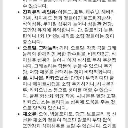
수 있습니다.
견과류와 씨앗류
: 아몬드, 호두, 캐슈넛, 해바라
기씨, 치아씨드 등과 곁들이면 불포화지방산,
식이섬유, 무기질 섭취가 늘어나 심혈관 건강,
포만감 유지에 유익합니다. 단, 칼로리가 높은
편이니 1회 10~20g 내외로 소량 곁들이는 것이
좋습니다.
오트밀, 그래놀라
: 귀리, 오트밀, 각종 곡물 그래
놀라와 함께하면 복합 탄수화물, 비타민B군, 식
이섬유 섭취가 늘어나 아침 식사로 특히 추천됩
니다. 그래놀라는 당분이 높을 수 있으니 무가
당, 저당 제품을 선택하는 것이 바람직합니다.
꿀, 시나몬, 카카오닙스
: 단맛이 부족하다면 꿀
이나 메이플시럽을 소량 추가하거나, 시나몬가
루, 카카오닙스 등으로 풍미를 더할 수 있습니
다. 꿀은 항산화·항균 작용, 시나몬은 혈당 조절,
카카오닙스는 폴리페놀 섭취에 도움을 주는 것
으로 알려져 있습니다.
채소류
: 오이, 방울토마토, 당근, 브로콜리 등 신
선한 채소와 곁들여 먹으면 칼로리 부담 없이
포만감과 식이섬유를 늘릴 수 있습니다. 요거트