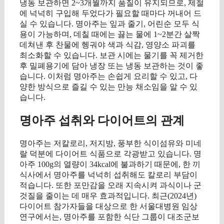
냉동 보관하면 2~3개월까지 품질이 유지되므로, 제철
에 넉넉히 구입해 두었다가 필요할 때마다 꺼내어 드
실 수 있습니다. 명아주는 잎과 줄기, 어린순 모두 식
용이 가능하며, 데칠 때에는 끓는 물에 1~2분간 살짝
데쳐낸 후 찬물에 헹궈야 색과 식감, 영양소 파괴를
최소화할 수 있습니다. 보관 시에는 물기를 꼭 제거한
후 밀폐용기에 담아 냉장 또는 냉동 보관하는 것이 좋
습니다. 이처럼 명아주는 손쉽게 요리할 수 있고, 다
양한 방식으로 즐길 수 있는 만능 채소임을 알 수 있
습니다.
명아주 섭취와 다이어트의 관계
명아주는 저칼로리, 저지방, 풍부한 식이섬유와 미네
랄 덕분에 다이어트 식품으로 각광받고 있습니다. 명
아주 100g의 열량이 34kcal에 불과하기 때문에, 한 끼
식사에서 명아주를 넉넉히 섭취해도 칼로리 부담이
적습니다. 또한 포만감을 오래 지속시켜 과식이나 군
것질을 줄이는 데 매우 효과적입니다. 최근(2024년)
다이어트 참가자들을 대상으로 한 서울대병원 임상
연구에서는, 명아주를 포함한 식단 그룹이 대조군보