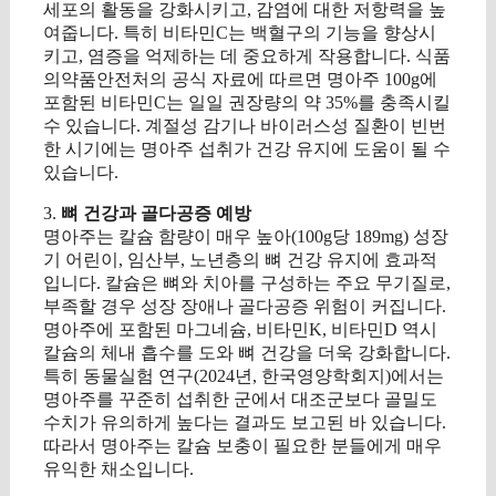
세포의 활동을 강화시키고, 감염에 대한 저항력을 높
여줍니다. 특히 비타민C는 백혈구의 기능을 향상시
키고, 염증을 억제하는 데 중요하게 작용합니다. 식품
의약품안전처의 공식 자료에 따르면 명아주 100g에
포함된 비타민C는 일일 권장량의 약 35%를 충족시킬
수 있습니다. 계절성 감기나 바이러스성 질환이 빈번
한 시기에는 명아주 섭취가 건강 유지에 도움이 될 수
있습니다.
3.
뼈 건강과 골다공증 예방
명아주는 칼슘 함량이 매우 높아(100g당 189mg) 성장
기 어린이, 임산부, 노년층의 뼈 건강 유지에 효과적
입니다. 칼슘은 뼈와 치아를 구성하는 주요 무기질로,
부족할 경우 성장 장애나 골다공증 위험이 커집니다.
명아주에 포함된 마그네슘, 비타민K, 비타민D 역시
칼슘의 체내 흡수를 도와 뼈 건강을 더욱 강화합니다.
특히 동물실험 연구(2024년, 한국영양학회지)에서는
명아주를 꾸준히 섭취한 군에서 대조군보다 골밀도
수치가 유의하게 높다는 결과도 보고된 바 있습니다.
따라서 명아주는 칼슘 보충이 필요한 분들에게 매우
유익한 채소입니다.