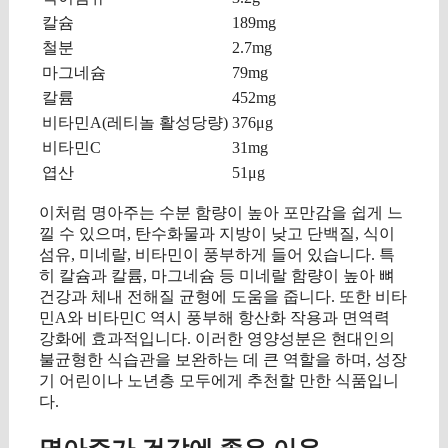
칼슘
189mg
철분
2.7mg
마그네슘
79mg
칼륨
452mg
비타민A(레티놀 활성당량)
376μg
비타민C
31mg
엽산
51μg
이처럼 명아주는 수분 함량이 높아 포만감을 쉽게 느
낄 수 있으며, 탄수화물과 지방이 낮고 단백질, 식이
섬유, 미네랄, 비타민이 풍부하게 들어 있습니다. 특
히 칼슘과 칼륨, 마그네슘 등 미네랄 함량이 높아 뼈
건강과 체내 전해질 균형에 도움을 줍니다. 또한 비타
민A와 비타민C 역시 풍부해 항산화 작용과 면역력
강화에 효과적입니다. 이러한 영양성분은 현대인의
불균형한 식습관을 보완하는 데 큰 역할을 하며, 성장
기 어린이나 노년층 모두에게 추천할 만한 식품입니
다.