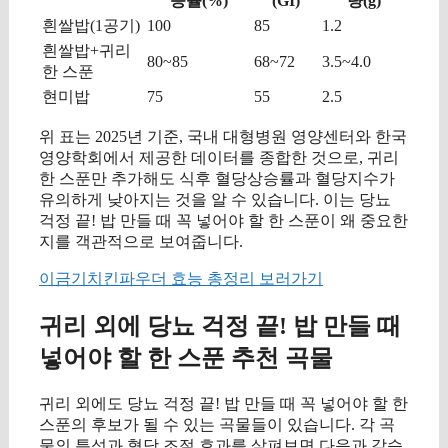
승률(%)
(GI)
량(g)
흰쌀밥(1공기)
100
85
1.2
흰쌀밥+귀리
80~85
68~72
3.5~4.0
한 스푼
현미밥
75
55
2.5
위 표는 2025년 기준, 국내 대형병원 영양센터와 한국
영양학회에서 제공한 데이터를 종합한 것으로, 귀리
한 스푼만 추가해도 식후 혈당상승률과 혈당지수가
유의하게 낮아지는 것을 알 수 있습니다. 이는 당뇨
걱정 끝! 밥 만들 때 꼭 넣어야 할 한 스푼이 왜 중요한
지를 객관적으로 보여줍니다.
이금기치킨파우더 효능 총정리 보러가기
귀리 외에 당뇨 걱정 끝! 밥 만들 때
넣어야 할 한 스푼 추천 곡물
귀리 외에도 당뇨 걱정 끝! 밥 만들 때 꼭 넣어야 할 한
스푼의 후보가 될 수 있는 곡물들이 있습니다. 각 곡
물의 특성과 혈당 조절 효과를 살펴보면 다음과 같습