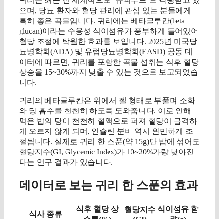
귀리는 최근 전 세계적으로 ‘슈퍼푸드’로 각광받고 있
으며, 당뇨 환자와 혈당 관리에 관심 있는 분들에게
특히 좋은 곡물입니다. 귀리에는 베타글루칸(beta-
glucan)이라는 수용성 식이섬유가 풍부하게 들어있어
혈당 조절에 탁월한 효과를 보입니다. 2025년 미국당
뇨병학회(ADA) 및 유럽당뇨병학회(EASD) 공동 데
이터에 따르면, 귀리를 포함한 곡물 섭취는 식후 혈당
상승을 15~30%까지 낮출 수 있는 것으로 보고되었습
니다.
귀리의 베타글루칸은 위에서 젤 형태로 부풀며 소화
와 당 흡수를 천천히 하도록 도와줍니다. 이로 인해
먹은 밥의 당이 천천히 혈액으로 퍼져 혈당이 급격하
게 오르지 않게 되며, 인슐린 분비 역시 완만하게 조
절됩니다. 실제로 귀리 한 스푼(약 15g)만 밥에 섞어도
혈당지수(GI, Glycemic Index)가 10~20%가량 낮아진
다는 연구 결과가 있습니다.
데이터로 보는 귀리 한 스푼의 효과
식후 혈당 상
식이섬유 함
혈당지수
식사 종류