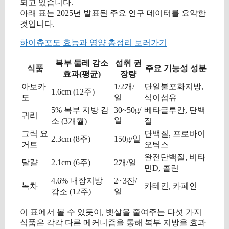
되고 있습니다.
아래 표는 2025년 발표된 주요 연구 데이터를 요약한
것입니다.
하이츄포도 효능과 영양 총정리 보러가기
복부 둘레 감소
섭취 권
식품
주요 기능성 성분
효과(평균)
장량
아보카
1/2개/
단일불포화지방,
1.6cm (12주)
도
일
식이섬유
5% 복부 지방 감
30~50g/
베타글루칸, 단백
귀리
일
소 (3개월)
질
그릭 요
단백질, 프로바이
2.3cm (8주)
150g/일
거트
오틱스
완전단백질, 비타
달걀
2.1cm (6주)
2개/일
민D, 콜린
4.6% 내장지방
2~3잔/
녹차
카테킨, 카페인
감소 (12주)
일
이 표에서 볼 수 있듯이, 뱃살을 줄여주는 다섯 가지
식품은 각각 다른 메커니즘을 통해 복부 지방을 효과