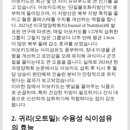
아보카도는 최근 몇 년 사이 슈퍼푸드로 큰 인기를 끌
고 있습니다. 아보카도에는 ‘단일불포화지방산’이 풍
부하게 들어있으며, 이 지방산은 복부 지방 축적을 줄
이고 혈중 콜레스테롤 수치를 개선하는 역할을 합니
다. 2025년 미국영양학회지(Journal of Nutrition)에 발
표된 연구에 따르면, 매일 아보카도를 1/2개씩 섭취한
그룹이 그렇지 않은 그룹보다 12주 만에 평균 1.6cm
더 많은 복부 둘레 감소 효과를 보였습니다.
아보카도에는 식이섬유도 풍부하여, 장내 미생물 균
형을 개선하고 포만감을 오래 유지해 과식이나 군것
질을 줄이는데도 큰 도움을 줍니다. 실제로 2024년 한
국영양학회 논문에서도 아보카도 섭취 후 식사 후 혈
당 상승이 완만해져 인슐린 분비가 안정적으로 유지
된다는 결과가 보고되었습니다.
이러한 점에서 아보카도는 뱃살을 줄여주는 식품으
로 손꼽히며, 특히 건강한 지방이 필요하거나 간식 대
용으로 신선하게 섭취하기에 적합하다는 점이 강조
됩니다.
2. 귀리(오트밀): 수용성 식이섬유
의 효능