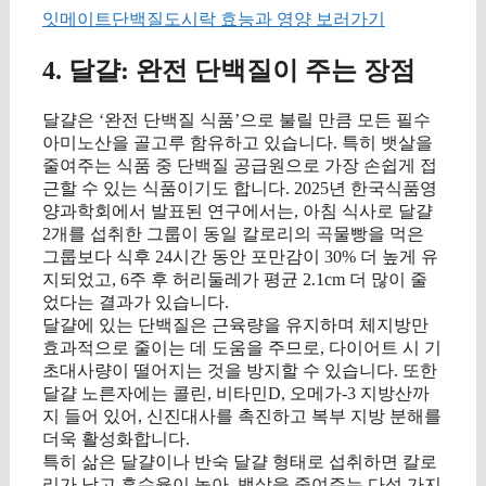
잇메이트단백질도시락 효능과 영양 보러가기
4. 달걀: 완전 단백질이 주는 장점
달걀은 ‘완전 단백질 식품’으로 불릴 만큼 모든 필수
아미노산을 골고루 함유하고 있습니다. 특히 뱃살을
줄여주는 식품 중 단백질 공급원으로 가장 손쉽게 접
근할 수 있는 식품이기도 합니다. 2025년 한국식품영
양과학회에서 발표된 연구에서는, 아침 식사로 달걀
2개를 섭취한 그룹이 동일 칼로리의 곡물빵을 먹은
그룹보다 식후 24시간 동안 포만감이 30% 더 높게 유
지되었고, 6주 후 허리둘레가 평균 2.1cm 더 많이 줄
었다는 결과가 있습니다.
달걀에 있는 단백질은 근육량을 유지하며 체지방만
효과적으로 줄이는 데 도움을 주므로, 다이어트 시 기
초대사량이 떨어지는 것을 방지할 수 있습니다. 또한
달걀 노른자에는 콜린, 비타민D, 오메가-3 지방산까
지 들어 있어, 신진대사를 촉진하고 복부 지방 분해를
더욱 활성화합니다.
특히 삶은 달걀이나 반숙 달걀 형태로 섭취하면 칼로
리가 낮고 흡수율이 높아, 뱃살을 줄여주는 다섯 가지