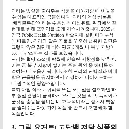
귀리는 뱃살을 줄여주는 식품을 이야기할 때 빼놓을
수 없는 대표적인 곡물입니다. 귀리의 핵심 성분은
‘베타글루칸’이라는 수용성 식이섬유로, 위장에서 젤
형태로 변해 포만감을 오래 지속시켜줍니다. 2025년
영국 Public Health Nutrition 학술지에 실린 메타분석
에 따르면, 귀리와 같은 곡물을 꾸준히 섭취한 집단은
그렇지 않은 집단에 비해 평균 3개월 내 복부 지방이
5% 더 감소하는 결과를 보였습니다.
귀리는 혈당 조절에 탁월해 인슐린 저항성을 낮추며,
이는 곧 복부 지방이 쌓이는 주된 원인 중 하나를 해
결하는 데 도움이 됩니다. 또한 귀리의 단백질과 미네
랄은 근육량을 유지하면서 건강하게 다이어트하는
데 필수적인 영양소입니다.
특히 아침 식사로 귀리죽 또는 오트밀을 섭취하면 하
루 종일 혈당이 급격하게 오르는 것을 막고, 폭식이나
군것질 충동을 줄이는 데 효과적이라는 점에서 뱃살
을 줄여주는 다섯 가지 식품 중 반드시 포함해야 할
식품입니다.
3. 그릭 요거트: 고단백 저당 식품의