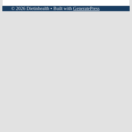
© 2026 Dietinhealth
• Built with
GeneratePress