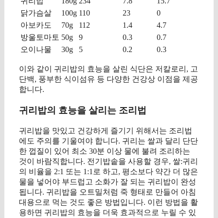
귀리밥
180g
234
7.8
15.7
닭가슴살
100g
110
23
0
아보카도
70g
112
1.4
4.7
방울토마토
50g
9
0.3
0.7
오이나물
30g
5
0.2
0.3
이와 같이 귀리밥의 효능을 살린 식단은 저칼로리, 고
단백, 풍부한 식이섬유 등 다양한 건강상 이점을 제공
합니다.
귀리밥의 효능을 살리는 조리법
귀리밥을 맛있고 건강하게 즐기기 위해서는 조리법
에도 주의를 기울여야 합니다. 귀리는 쌀과 달리 단단
한 껍질이 있어 최소 30분 이상 물에 불려 조리하는
것이 바람직합니다. 전기밥솥을 사용할 경우, 쌀:귀리
의 비율을 2:1 또는 1:1로 하고, 평소보다 약간 더 많은
물을 넣어야 부드럽고 소화가 잘 되는 귀리밥이 완성
됩니다. 귀리밥을 오트밀처럼 죽 형태로 만들어 아침
대용으로 먹는 것도 좋은 방법입니다. 이런 방법을 활
용하면 귀리밥의 효능을 더욱 효과적으로 누릴 수 있