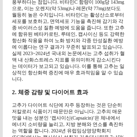
풍부하다는 점입니다. 비타민C 함량이 100g당 143mg
으로, 이는 오렌지(약 53mg)나 레몬(약 77mg)보다도
월등히 높은 수치입니다. 비타민C는 활성산소로부터
세포를 보호하고, 면역세포 기능을 촉진해 감기와 각
종 바이러스성 질환 예방에 도움을 줍니다. 또한 고추
에 함유된 베타카로틴, 루테인, 캡사이신 등도 강력한
항산화 작용을 하여 노화 방지와 각종 만성질환 예방
에 이롭다는 연구 결과가 꾸준히 발표되고 있습니다.
실제 2023~2024년 국내외 논문에서는 고추 섭취가 혈
액 내 산화스트레스 지표를 유의미하게 감소시킨다
는 데이터가 보고되고 있습니다. 이를 통해 고추는 일
상적인 항산화력 증진에 매우 효과적임을 알 수 있습
니다.
2. 체중 감량 및 다이어트 효과
고추가 다이어트 식단에 자주 등장하는 것은 단순히
저칼로리 식품이기 때문만은 아닙니다. 고추의 매운
맛을 내는 성분인 ‘캡사이신(Capsaicin)’은 체내에서
에너지 소비량을 늘리고, 지방 분해와 연소를 촉진하
는 역할을 합니다. 2024년 유럽임상영양학회지