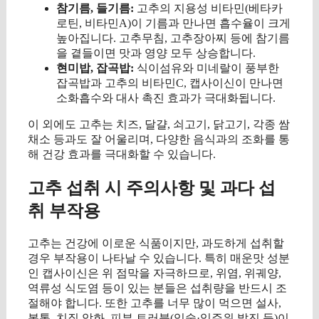
참기름, 들기름:
고추의 지용성 비타민(베타카
로틴, 비타민A)이 기름과 만나면 흡수율이 크게
높아집니다. 고추무침, 고추장아찌 등에 참기름
을 곁들이면 맛과 영양 모두 상승합니다.
현미밥, 잡곡밥:
식이섬유와 미네랄이 풍부한
잡곡밥과 고추의 비타민C, 캡사이신이 만나면
소화흡수와 대사 촉진 효과가 극대화됩니다.
이 외에도 고추는 치즈, 달걀, 쇠고기, 닭고기, 각종 쌈
채소 등과도 잘 어울리며, 다양한 음식과의 조화를 통
해 건강 효과를 극대화할 수 있습니다.
고추 섭취 시 주의사항 및 과다 섭
취 부작용
고추는 건강에 이로운 식품이지만, 과도하게 섭취할
경우 부작용이 나타날 수 있습니다. 특히 매운맛 성분
인 캡사이신은 위 점막을 자극하므로, 위염, 위궤양,
역류성 식도염 등이 있는 분들은 섭취량을 반드시 조
절해야 합니다. 또한 고추를 너무 많이 먹으면 설사,
복통, 치질 악화, 피부 트러블(입술·입주위 발진 등)이