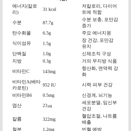
에너지(칼로
저칼로리, 다이어
31 kcal
리)
트에 적합
수분 보충, 포만감
수분
87.7g
증가
탄수화물
6.5g
주요 에너지원
장 건강, 포만감
식이섬유
1.5g
유지
단백질
1.0g
신체조직 구성
지방
0.3g
거의 무지방 식품
항산화, 면역력 강
비타민C
143mg
화
비타민A(베타
시력·피부 건강
952 IU
카로틴)
비타민B6
0.5mg
신경계, 뇌기능
세포분열, 임신부
엽산
23㎍
건강
혈압조절, 나트륨
칼륨
322mg
배출
철분
1.2mg
빈혈 예방