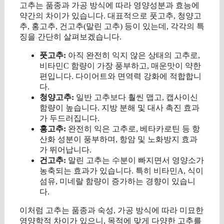
고추는 품종과 가공 방식에 따라 영양성분과 효능에
약간의 차이가 있습니다. 대표적으로 풋고추, 청양고
추, 홍고추, 건고추(말린 고추) 등이 있는데, 각각의 특
징을 간단히 살펴보겠습니다.
풋고추:
아직 완전히 익지 않은 상태의 고추로,
비타민C 함량이 가장 풍부하고, 매운맛이 약한
편입니다. 다이어트와 면역력 강화에 적합합니
다.
청양고추:
일반 고추보다 훨씬 맵고, 캡사이신
함량이 높습니다. 지방 분해 및 대사 촉진 효과
가 두드러집니다.
홍고추:
완전히 익은 고추로, 베타카로틴 등 항
산화 성분이 풍부하며, 항암 및 노화방지 효과
가 뛰어납니다.
건고추:
말린 고추는 수분이 빠지면서 영양소가
농축되는 효과가 있습니다. 특히 비타민A, 식이
섬유, 미네랄 함량이 증가하는 경향이 있습니
다.
이처럼 고추는 품종과 숙성, 가공 방식에 따라 미묘한
영양학적 차이가 있으니, 목적에 맞게 다양한 고추를