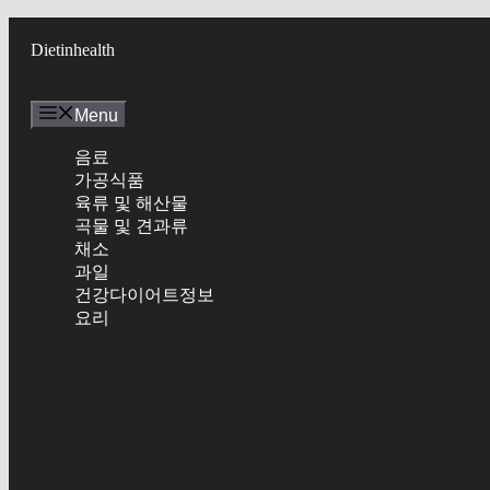
Skip
to
Dietinhealth
content
Menu
음료
가공식품
육류 및 해산물
곡물 및 견과류
채소
과일
건강다이어트정보
요리