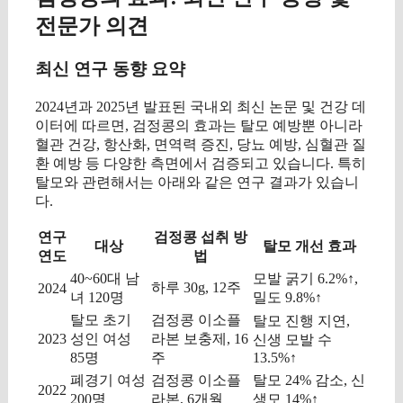
전문가 의견
최신 연구 동향 요약
2024년과 2025년 발표된 국내외 최신 논문 및 건강 데
이터에 따르면, 검정콩의 효과는 탈모 예방뿐 아니라
혈관 건강, 항산화, 면역력 증진, 당뇨 예방, 심혈관 질
환 예방 등 다양한 측면에서 검증되고 있습니다. 특히
탈모와 관련해서는 아래와 같은 연구 결과가 있습니
다.
연구
검정콩 섭취 방
대상
탈모 개선 효과
연도
법
40~60대 남
모발 굵기 6.2%↑,
하루 30g, 12주
2024
녀 120명
밀도 9.8%↑
탈모 초기
검정콩 이소플
탈모 진행 지연,
2023
성인 여성
라본 보충제, 16
신생 모발 수
85명
주
13.5%↑
폐경기 여성
검정콩 이소플
탈모 24% 감소, 신
2022
200명
라본, 6개월
생모 14%↑