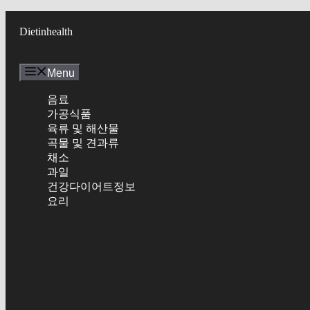
Skip
to
Dietinhealth
content
Menu
음료
가공식품
육류 및 해산물
곡물 및 견과류
채소
과일
건강다이어트정보
요리