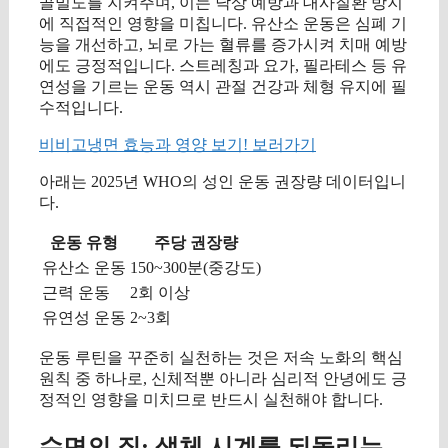
골밀도를 지켜주며, 이는 낙상 예방과 대사질환 방지
에 직접적인 영향을 미칩니다. 유산소 운동은 심폐 기
능을 개선하고, 뇌로 가는 혈류를 증가시켜 치매 예방
에도 긍정적입니다. 스트레칭과 요가, 필라테스 등 유
연성을 기르는 운동 역시 관절 건강과 체형 유지에 필
수적입니다.
비비고냉면 효능과 영양 보기! 보러가기
아래는 2025년 WHO의 성인 운동 권장량 데이터입니
다.
운동 유형
주당 권장량
유산소 운동
150~300분(중강도)
근력 운동
2회 이상
유연성 운동
2~3회
운동 루틴을 꾸준히 실천하는 것은 저속 노화의 핵심
원칙 중 하나로, 신체적뿐 아니라 심리적 안녕에도 긍
정적인 영향을 미치므로 반드시 실천해야 합니다.
수면의 질: 생체 시계를 되돌리는