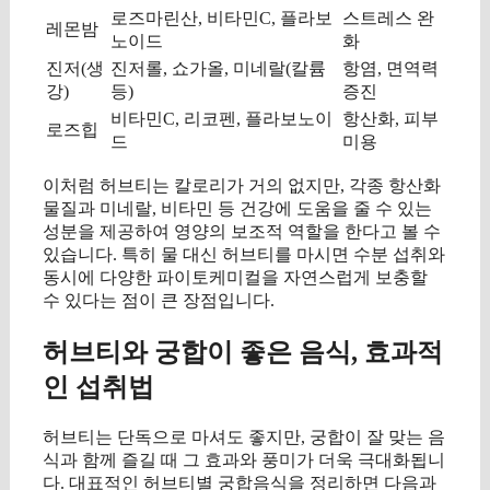
로즈마린산, 비타민C, 플라보
스트레스 완
레몬밤
노이드
화
진저(생
진저롤, 쇼가올, 미네랄(칼륨
항염, 면역력
강)
등)
증진
비타민C, 리코펜, 플라보노이
항산화, 피부
로즈힙
드
미용
이처럼 허브티는 칼로리가 거의 없지만, 각종 항산화
물질과 미네랄, 비타민 등 건강에 도움을 줄 수 있는
성분을 제공하여 영양의 보조적 역할을 한다고 볼 수
있습니다. 특히 물 대신 허브티를 마시면 수분 섭취와
동시에 다양한 파이토케미컬을 자연스럽게 보충할
수 있다는 점이 큰 장점입니다.
허브티와 궁합이 좋은 음식, 효과적
인 섭취법
허브티는 단독으로 마셔도 좋지만, 궁합이 잘 맞는 음
식과 함께 즐길 때 그 효과와 풍미가 더욱 극대화됩니
다. 대표적인 허브티별 궁합음식을 정리하면 다음과