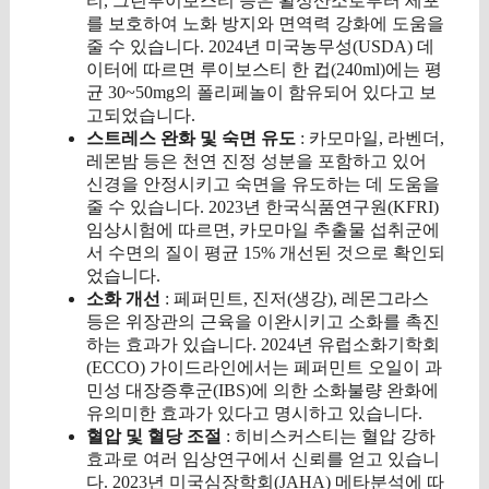
티, 그린루이보스티 등은 활성산소로부터 세포
를 보호하여 노화 방지와 면역력 강화에 도움을
줄 수 있습니다. 2024년 미국농무성(USDA) 데
이터에 따르면 루이보스티 한 컵(240ml)에는 평
균 30~50mg의 폴리페놀이 함유되어 있다고 보
고되었습니다.
스트레스 완화 및 숙면 유도
: 카모마일, 라벤더,
레몬밤 등은 천연 진정 성분을 포함하고 있어
신경을 안정시키고 숙면을 유도하는 데 도움을
줄 수 있습니다. 2023년 한국식품연구원(KFRI)
임상시험에 따르면, 카모마일 추출물 섭취군에
서 수면의 질이 평균 15% 개선된 것으로 확인되
었습니다.
소화 개선
: 페퍼민트, 진저(생강), 레몬그라스
등은 위장관의 근육을 이완시키고 소화를 촉진
하는 효과가 있습니다. 2024년 유럽소화기학회
(ECCO) 가이드라인에서는 페퍼민트 오일이 과
민성 대장증후군(IBS)에 의한 소화불량 완화에
유의미한 효과가 있다고 명시하고 있습니다.
혈압 및 혈당 조절
: 히비스커스티는 혈압 강하
효과로 여러 임상연구에서 신뢰를 얻고 있습니
다. 2023년 미국심장학회(JAHA) 메타분석에 따