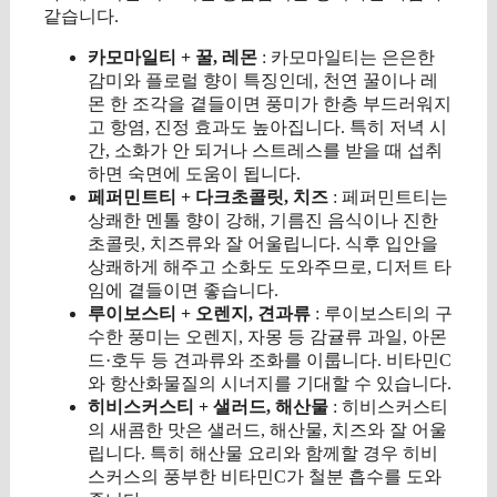
같습니다.
카모마일티 + 꿀, 레몬
: 카모마일티는 은은한
감미와 플로럴 향이 특징인데, 천연 꿀이나 레
몬 한 조각을 곁들이면 풍미가 한층 부드러워지
고 항염, 진정 효과도 높아집니다. 특히 저녁 시
간, 소화가 안 되거나 스트레스를 받을 때 섭취
하면 숙면에 도움이 됩니다.
페퍼민트티 + 다크초콜릿, 치즈
: 페퍼민트티는
상쾌한 멘톨 향이 강해, 기름진 음식이나 진한
초콜릿, 치즈류와 잘 어울립니다. 식후 입안을
상쾌하게 해주고 소화도 도와주므로, 디저트 타
임에 곁들이면 좋습니다.
루이보스티 + 오렌지, 견과류
: 루이보스티의 구
수한 풍미는 오렌지, 자몽 등 감귤류 과일, 아몬
드·호두 등 견과류와 조화를 이룹니다. 비타민C
와 항산화물질의 시너지를 기대할 수 있습니다.
히비스커스티 + 샐러드, 해산물
: 히비스커스티
의 새콤한 맛은 샐러드, 해산물, 치즈와 잘 어울
립니다. 특히 해산물 요리와 함께할 경우 히비
스커스의 풍부한 비타민C가 철분 흡수를 도와