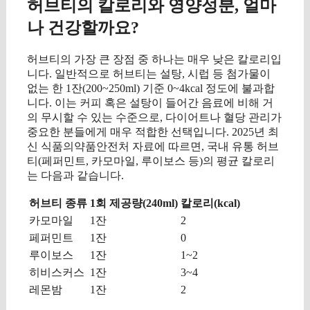
허브티의 칼로리와 영양성분, 얼마
나 건강할까요?
허브티의 가장 큰 장점 중 하나는 매우 낮은 칼로리입
니다. 일반적으로 허브티는 설탕, 시럽 등 첨가물이
없는 한 1잔(200~250ml) 기준 0~4kcal 정도에 불과합
니다. 이는 커피 혹은 설탕이 들어간 음료에 비해 거
의 무시할 수 있는 수준으로, 다이어트나 혈당 관리가
중요한 분들에게 매우 적합한 선택입니다. 2025년 최
신 식품의약품안전처 자료에 따르면, 국내 유통 허브
티(페퍼민트, 카모마일, 루이보스 등)의 평균 칼로리
는 다음과 같습니다.
허브티 종류
1회 제공량(240ml)
칼로리(kcal)
카모마일
1잔
2
페퍼민트
1잔
0
루이보스
1잔
1~2
히비스커스
1잔
3~4
레몬밤
1잔
2