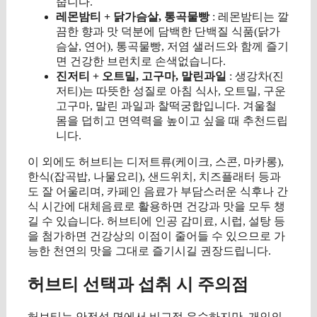
줍니다.
레몬밤티 + 닭가슴살, 통곡물빵
: 레몬밤티는 깔
끔한 향과 맛 덕분에 담백한 단백질 식품(닭가
슴살, 연어), 통곡물빵, 저염 샐러드와 함께 즐기
면 건강한 브런치로 손색없습니다.
진저티 + 오트밀, 고구마, 말린과일
: 생강차(진
저티)는 따뜻한 성질로 아침 식사, 오트밀, 구운
고구마, 말린 과일과 찰떡궁합입니다. 겨울철
몸을 덥히고 면역력을 높이고 싶을 때 추천드립
니다.
이 외에도 허브티는 디저트류(케이크, 스콘, 마카롱),
한식(잡곡밥, 나물요리), 샌드위치, 치즈플래터 등과
도 잘 어울리며, 카페인 음료가 부담스러운 식후나 간
식 시간에 대체음료로 활용하면 건강과 맛을 모두 챙
길 수 있습니다. 허브티에 인공 감미료, 시럽, 설탕 등
을 첨가하면 건강상의 이점이 줄어들 수 있으므로 가
능한 천연의 맛을 그대로 즐기시길 권장드립니다.
허브티 선택과 섭취 시 주의점
허브티는 안전성 면에서 비교적 우수하지만, 개인의