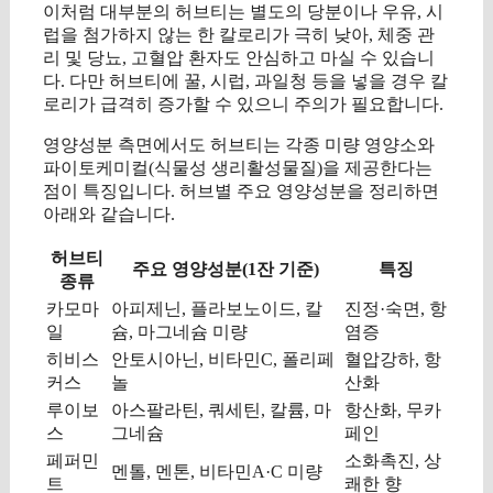
이처럼 대부분의 허브티는 별도의 당분이나 우유, 시
럽을 첨가하지 않는 한 칼로리가 극히 낮아, 체중 관
리 및 당뇨, 고혈압 환자도 안심하고 마실 수 있습니
다. 다만 허브티에 꿀, 시럽, 과일청 등을 넣을 경우 칼
로리가 급격히 증가할 수 있으니 주의가 필요합니다.
영양성분 측면에서도 허브티는 각종 미량 영양소와
파이토케미컬(식물성 생리활성물질)을 제공한다는
점이 특징입니다. 허브별 주요 영양성분을 정리하면
아래와 같습니다.
허브티
주요 영양성분(1잔 기준)
특징
종류
카모마
아피제닌, 플라보노이드, 칼
진정·숙면, 항
일
슘, 마그네슘 미량
염증
히비스
안토시아닌, 비타민C, 폴리페
혈압강하, 항
커스
놀
산화
루이보
아스팔라틴, 쿼세틴, 칼륨, 마
항산화, 무카
스
그네슘
페인
페퍼민
소화촉진, 상
멘톨, 멘톤, 비타민A·C 미량
트
쾌한 향