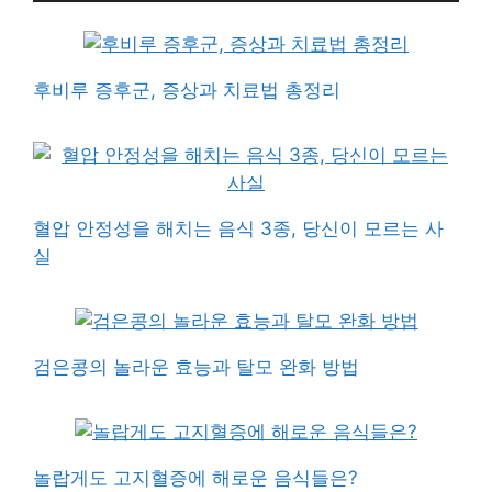
후비루 증후군, 증상과 치료법 총정리
혈압 안정성을 해치는 음식 3종, 당신이 모르는 사
실
검은콩의 놀라운 효능과 탈모 완화 방법
놀랍게도 고지혈증에 해로운 음식들은?