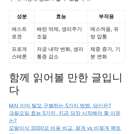
성분
효능
부작용
에스트
배란 억제, 생리주기
메스꺼움, 유
로겐
조절
방 압통
프로게
자궁 내막 변화, 생리
체중 증가, 기
스테론
통증 감소
분 변화
함께 읽어볼 만한 글입니
다
M자 이마 탈모 구별하는 5가지 방법, 당신은?
크릴오일 효능 5가지, 지금 당장 시작해야 할 이유
는?
모발이식 3000모 비용 비교, 절개 vs 비절개 팩트