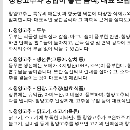
청양고추와 궁합이 좋은 음식, 대표 조합
청양고추는 특유의 매운맛과 향긋함 덕분에 다양한 식재료와 
발휘합니다. 대표적인 궁합음식과 그 과학적 근거를 살펴보
1. 청양고추 + 두부
두부는 식물성 단백질과 칼슘, 마그네슘이 풍부한 반면, 청
하면 단백질 흡수율이 높아지고, 근육 생성 및 면역 강화에
화시켜주어 부담 없이 먹을 수 있습니다.
2. 청양고추 + 생선류(고등어, 삼치 등)
등푸른 생선에는 오메가-3 지방산(DHA, EPA)이 풍부한데
흡수율을 높여줍니다. 또한 생선의 비린내를 잡아주고, 소화
추를 곁들이는 것이 대표적인 예입니다.
3. 청양고추 + 된장, 고추장(발효 식품)
장류에는 유익균, 아미노산, 미네랄이 풍부하며, 청양고추의
과를 냅니다. 청양고추 된장찌개, 고추장 무침 등이 대표적
4. 청양고추 + 닭고기, 소고기(육류)
닭고기, 소고기에 부족한 비타민C를 청양고추가 보완해주며,
불고기, 갈비찜 등에 청양고추를 넣으면 고기의 단백질과 