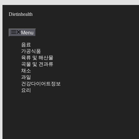
Skip
to
Dietinhealth
content
Menu
음료
가공식품
육류 및 해산물
곡물 및 견과류
채소
과일
건강다이어트정보
요리