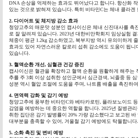
DNA 손상을 억제하는 효과도 뛰어났다고 합니다. 항산화 작용
있는 것으로 밝혀져 있습니다. 특히 비타민C는 체내 콜라겐
2. 다이어트 및 체지방 감소 효과
청양고추의 매운맛 성분인 캡사이신은 체내 신진대사를 촉진하
로 잘 알려져 있습니다. 2023년 대한비만학회지 임상실험 결
체중이 평균 1.2kg 감소하였고, 복부지방 역시 유의미하게
효과도 있어 자연스러운 칼로리 섭취 감소에도 도움이 됩니
있습니다.
3. 혈액순환 개선, 심혈관 건강 증진
캡사이신은 혈관을 확장하고 혈액 순환을 원활하게 해주는 작용
추를 주 3회 이상 섭취한 성인군에서 심근경색, 뇌졸중 등 
성분 역시 혈압 조절에 도움을 주며, 나트륨 배출을 촉진하
4. 면역력 강화 및 감기 예방
청양고추에 풍부한 비타민C와 베타카로틴, 플라보노이드 등
감염을 예방하는 데 중요한 역할을 합니다. 2025년 질병관리청
취한 집단은 감기 발병률이 20% 가량 감소했다고 보고된 바
대부분을 충족할 수 있어, 겨울철 감기 예방에도 탁월합니다
5. 소화 촉진 및 변비 예방