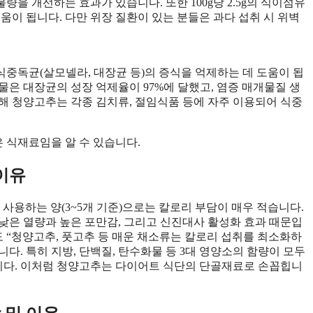
을 개선하는 효과가 있습니다. 또한 100g당 2.5g의 식이섬유
움이 됩니다. 다만 위장 질환이 있는 분들은 과다 섭취 시 위벽
중독균(살모넬라, 대장균 등)의 증식을 억제하는 데 도움이 됩
물은 대장균의 성장 억제율이 97%에 달했고, 염증 매개물질 생
해 청양고추는 각종 김치류, 절임식품 등에 자주 이용되어 식중
 식재료임을 알 수 있습니다.
이유
식탁에서 사용하는 양(3~5개 기준)으로는 칼로리 부담이 매우 적습니다.
낮은 열량과 높은 포만감, 그리고 신진대사 활성화 효과 때문입
도 “청양고추, 풋고추 등 매운 채소류는 칼로리 섭취를 최소화하
. 특히 지방, 단백질, 탄수화물 등 3대 영양소의 함량이 모두
습니다. 이처럼 청양고추는 다이어트 식단의 단골재료로 손꼽힙니