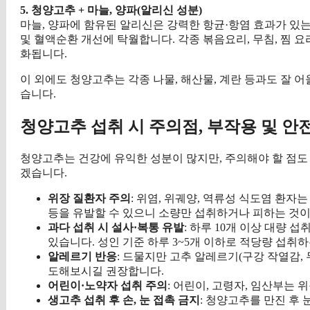
5. 청양고추 + 마늘, 양파(알리신 성분)
마늘, 양파에 함유된 알리신은 강력한 항균·항염 효과가 있
및 혈액순환 개선에 탁월합니다. 각종 볶음요리, 무침, 찜 
화됩니다.
이 외에도 청양고추는 각종 나물, 해산물, 계란 등과도 잘 어
습니다.
청양고추 섭취 시 주의점, 부작용 및 안
청양고추는 건강에 유익한 성분이 많지만, 주의해야 할 점
겠습니다.
위장 질환자 주의
: 위염, 위궤양, 역류성 식도염 환
등을 유발할 수 있으니 소량만 섭취하거나 피하는 것이
과다 섭취 시 설사·복통 유발
: 하루 10개 이상 대량 
있습니다. 성인 기준 하루 3~5개 이하로 적당량 섭취
알레르기 반응
: 드물지만 고추 알레르기(구강 작열감,
도해보시길 권장합니다.
어린이·노약자 섭취 주의
: 어린이, 고령자, 임산부는 
생고추 섭취 후 손, 눈 접촉 금지
: 청양고추를 만진 후