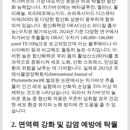
차가버섯의 가장 대표적인 효능은 바로 탁월한 항산
화 능력입니다. 차가버섯에는 베타글루칸, 멜라닌, 폴
리페놀, 트리테르페노이드, 슈퍼옥사이드 디스뮤타
아제(SOD) 등 다양한 항산화 성분이 풍부하게 함유
되어 있습니다. 항산화력은 ORAC(산소 라디칼 흡수
능) 수치로 평가되는데, 2024년 기준 다양한 연구에서
차가버섯 추출물의 ORAC 수치가 140,000~146,000
μmol TE/100g으로 보고되었으며 이는 블루베리나 아
사이베리 등과 비교해도 월등히 높은 수치입니다. 이
러한 높은 항산화력은 우리 몸의 활성산소(ROS)를 효
과적으로 중화시켜 세포 노화, 산화 스트레스, 만성질
환의 위험을 낮추는 데 기여합니다. 실제로 2023년 국
제식물영양학회지(International Journal of
Phytomedicine)에 발표된 논문에서는 차가버섯 추출
물이 인간 세포 실험에서 산화적 손상을 35% 이상 억
제하는 것으로 나타났습니다. 따라서 차가버섯의 놀
라운 효능 중 항산화 작용은 꾸준히 섭취할 경우 건강
한 세포 환경 유지와 노화 방지에 큰 도움을 줄 수 있
습니다.
2. 면역력 강화 및 감염 예방에 탁월