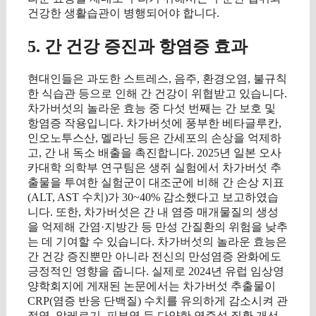
건강한 생활습관이 병행되어야 합니다.
5. 간 건강 증진과 항염증 효과
현대인들은 과도한 스트레스, 음주, 환경오염, 불규칙
한 식습관 등으로 인해 간 건강이 위협받고 있습니다.
차가버섯의 놀라운 효능 중 다섯 번째는 간 보호 및
항염증 작용입니다. 차가버섯에 풍부한 베타글루칸,
인오노투스산, 멜라닌 등은 간세포의 손상을 억제하
고, 간 내 독소 배출을 촉진합니다. 2025년 일본 오사
카대학 의학부 연구팀은 생쥐 실험에서 차가버섯 추
출물을 투여한 실험군이 대조군에 비해 간 손상 지표
(ALT, AST 수치)가 30~40% 감소했다고 보고하였습
니다. 또한, 차가버섯은 간 내 염증 매개물질의 생성
을 억제해 간염·지방간 등 만성 간질환의 위험을 낮추
는 데 기여할 수 있습니다. 차가버섯의 놀라운 효능은
간 건강 증진뿐만 아니라 전신의 만성염증 완화에도
긍정적인 영향을 줍니다. 실제로 2024년 유럽 임상영
양학회지에 게재된 논문에서는 차가버섯 추출물이
CRP(염증 반응 단백질) 수치를 유의하게 감소시켜 관
절염, 알레르기, 피부염 등 다양한 염증성 질환 개선