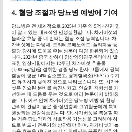
4. 혈당 조절과 당뇨병 예방에 기여
당뇨병은 전 세계적으로 2025년 기준 약 5억 4천만 명
이 앓고 있는 대표적인 만성질환입니다. 차가버섯의
놀라운 효능 중 네 번째는 혈당 조절 능력입니다. 차
가버섯에는 다당체, 트리테르페노이드, 폴리페놀 등
혈당 강하에 도움을 주는 성분이 다량 함유되어 있습
니다. 2024년 중국 상하이 임상영양연구센터에서 발
표한 임상시험에서는 12주간 차가버섯 추출물
(1,000mg/일)을 섭취한 경증 당뇨 환자 그룹에서 공복
혈당이 평균 14% 감소했고, 당화혈색소(HbA1c) 수치
도 유의하게 낮아진 것으로 나타났습니다. 또, 차가버
섯은 인슐린 분비를 촉진시키고, 인슐린 저항성을 개
선하는 데 도움을 주는 것으로 여러 논문에서 밝혀졌
습니다. 이로 인해 차가버섯은 당뇨병 예방 및 혈당
관리에 관심이 높은 중·장년층과 고위험군에게 특히
권장되는 건강식품입니다. 단, 차가버섯을 복용할 때
는 기존 당뇨약과의 상호작용 가능성을 고려해야 하
므로 반드시 전문가와 상담해야 하며, 차가버섯의 놀
라운 효능을 제대로 누리기 위해서는 꾸준한 섭취와