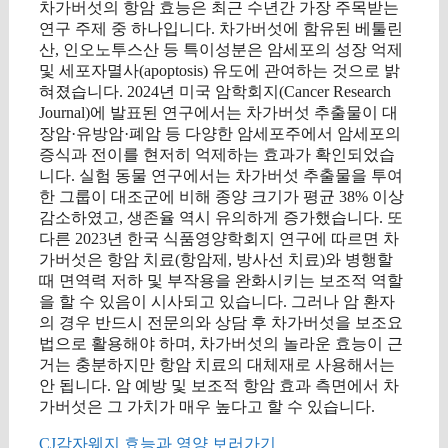
차가버섯의 항암 효능은 최근 수년간 가장 주목받는
연구 주제 중 하나입니다. 차가버섯에 함유된 베툴린
산, 인오노투스산 등 특이성분은 암세포의 성장 억제
및 세포자멸사(apoptosis) 유도에 관여하는 것으로 밝
혀졌습니다. 2024년 미국 암학회지(Cancer Research
Journal)에 발표된 연구에서는 차가버섯 추출물이 대
장암·유방암·폐암 등 다양한 암세포주에서 암세포의
증식과 전이를 현저히 억제하는 효과가 확인되었습
니다. 실험 동물 연구에서는 차가버섯 추출물을 투여
한 그룹이 대조군에 비해 종양 크기가 평균 38% 이상
감소하였고, 생존율 역시 유의하게 증가했습니다. 또
다른 2023년 한국 식품영양학회지 연구에 따르면 차
가버섯은 항암 치료(항암제, 방사선 치료)와 병행할
때 면역력 저하 및 부작용을 완화시키는 보조적 역할
을 할 수 있음이 시사되고 있습니다. 그러나 암 환자
의 경우 반드시 전문의와 상담 후 차가버섯을 보조요
법으로 활용해야 하며, 차가버섯의 놀라운 효능이 근
거는 충분하지만 항암 치료의 대체재로 사용해서는
안 됩니다. 암 예방 및 보조적 항암 효과 측면에서 차
가버섯은 그 가치가 매우 높다고 할 수 있습니다.
CJ감자웨지 효능과 영양 보러가기