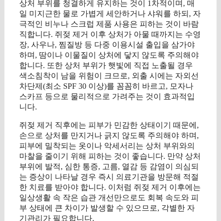
상처 부위를 청결하게 유지하는 것이 1차적이며, 매
일 미지근한 물로 가볍게 세안하거나 샤워를 하되, 자
극적인 비누나 스크럽 제품 사용은 피하는 것이 바람
직합니다. 쥐젖 제거 이후 상처가 아물 때까지는 수영
장, 사우나, 찜질방 등 다중 이용시설 출입을 삼가야
하며, 땀이나 이물질이 상처에 닿지 않도록 주의해야
합니다. 또한 상처 부위가 햇빛에 직접 노출될 경우
색소침착이 남을 위험이 크므로, 외출 시에는 자외선
차단제(최소 SPF 30 이상)를 꼼꼼히 바르고, 모자나
스카프 등으로 물리적으로 가려주는 것이 효과적입
니다.
쥐젖 제거 직후에는 피부가 민감한 상태이기 때문에,
손으로 상처를 만지거나 긁지 않도록 주의해야 하며,
피부에 밀착되는 옷이나 악세서리는 상처 부위와의
마찰을 줄이기 위해 피하는 것이 좋습니다. 만약 상처
부위에 발적, 심한 통증, 고름, 열감 등 감염이 의심되
는 증상이 나타날 경우 즉시 의료기관을 방문해 적절
한 치료를 받아야 합니다. 이처럼 쥐젖 제거 이후에는
일상생활 속 작은 습관 개선만으로도 회복 속도와 피
부 상태에 큰 차이가 발생할 수 있으므로, 각별한 자
기관리가 필요합니다.