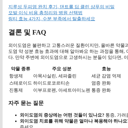
지루성 두피염 완치 후기, 댄트롤 딥 클린 샴푸의 비밀
모발 이식 비용 총정리와 병원 선택법
링티 효능 4가지, 수분 부족에서 탈출하세요
결론 및 FAQ
외이도염은 불편하고 고통스러운 질환이지만, 올바른 약물과 
도염 약 성분 효능 효과에 대해 알아봐요 하는 과정을 통해,
다. 만약 주변에 외이도염으로 고생하시는 분들이 있다면, 이
약물 종류
주요 성분
효능
항생제
아목사실린, 세파졸린
세균 감염 억제
스테로이드
하이드로코르티손
염증 완화
진통제
이부프로펜, 아세트아미노펜
통증 완화
자주 묻는 질문
외이도염의 증상에는 어떤 것들이 있나요?
통증, 가려
외이도염 치료를 위해 약물은 얼마나 복용해야 하나요
주세요.