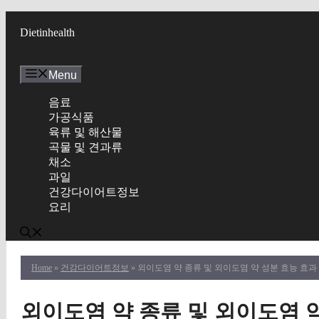
Skip
to
Dietinhealth
content
Menu
음료
가공식품
육류 및 해산물
곡물 및 견과류
채소
과일
건강다이어트정보
요리
Home
»
건강다이어트정보
» 외이도염 약 종류 및 외이도염 약 성분 효능 효
외이도염 약 종류 및 외이도염 