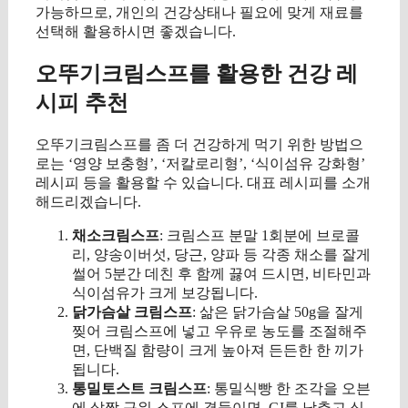
가능하므로, 개인의 건강상태나 필요에 맞게 재료를
선택해 활용하시면 좋겠습니다.
오뚜기크림스프를 활용한 건강 레
시피 추천
오뚜기크림스프를 좀 더 건강하게 먹기 위한 방법으
로는 ‘영양 보충형’, ‘저칼로리형’, ‘식이섬유 강화형’
레시피 등을 활용할 수 있습니다. 대표 레시피를 소개
해드리겠습니다.
채소크림스프
: 크림스프 분말 1회분에 브로콜
리, 양송이버섯, 당근, 양파 등 각종 채소를 잘게
썰어 5분간 데친 후 함께 끓여 드시면, 비타민과
식이섬유가 크게 보강됩니다.
닭가슴살 크림스프
: 삶은 닭가슴살 50g을 잘게
찢어 크림스프에 넣고 우유로 농도를 조절해주
면, 단백질 함량이 크게 높아져 든든한 한 끼가
됩니다.
통밀토스트 크림스프
: 통밀식빵 한 조각을 오븐
에 살짝 구워 스프에 곁들이면, GI를 낮추고 식