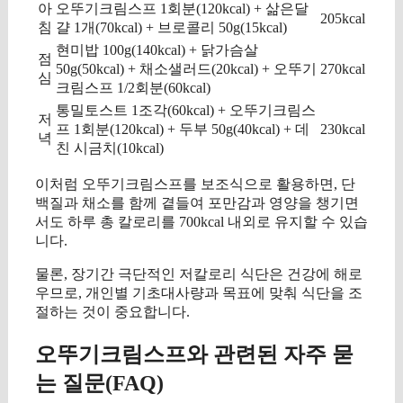
아
오뚜기크림스프 1회분(120kcal) + 삶은달
205kcal
침
걀 1개(70kcal) + 브로콜리 50g(15kcal)
현미밥 100g(140kcal) + 닭가슴살
점
50g(50kcal) + 채소샐러드(20kcal) + 오뚜기
270kcal
심
크림스프 1/2회분(60kcal)
통밀토스트 1조각(60kcal) + 오뚜기크림스
저
프 1회분(120kcal) + 두부 50g(40kcal) + 데
230kcal
녁
친 시금치(10kcal)
이처럼 오뚜기크림스프를 보조식으로 활용하면, 단
백질과 채소를 함께 곁들여 포만감과 영양을 챙기면
서도 하루 총 칼로리를 700kcal 내외로 유지할 수 있습
니다.
물론, 장기간 극단적인 저칼로리 식단은 건강에 해로
우므로, 개인별 기초대사량과 목표에 맞춰 식단을 조
절하는 것이 중요합니다.
오뚜기크림스프와 관련된 자주 묻
는 질문(FAQ)