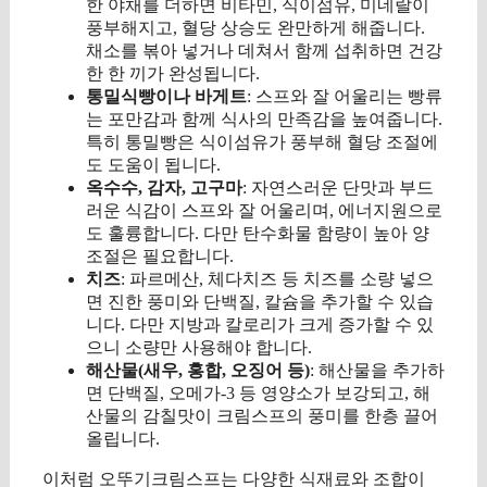
한 야채를 더하면 비타민, 식이섬유, 미네랄이
풍부해지고, 혈당 상승도 완만하게 해줍니다.
채소를 볶아 넣거나 데쳐서 함께 섭취하면 건강
한 한 끼가 완성됩니다.
통밀식빵이나 바게트
: 스프와 잘 어울리는 빵류
는 포만감과 함께 식사의 만족감을 높여줍니다.
특히 통밀빵은 식이섬유가 풍부해 혈당 조절에
도 도움이 됩니다.
옥수수, 감자, 고구마
: 자연스러운 단맛과 부드
러운 식감이 스프와 잘 어울리며, 에너지원으로
도 훌륭합니다. 다만 탄수화물 함량이 높아 양
조절은 필요합니다.
치즈
: 파르메산, 체다치즈 등 치즈를 소량 넣으
면 진한 풍미와 단백질, 칼슘을 추가할 수 있습
니다. 다만 지방과 칼로리가 크게 증가할 수 있
으니 소량만 사용해야 합니다.
해산물(새우, 홍합, 오징어 등)
: 해산물을 추가하
면 단백질, 오메가-3 등 영양소가 보강되고, 해
산물의 감칠맛이 크림스프의 풍미를 한층 끌어
올립니다.
이처럼 오뚜기크림스프는 다양한 식재료와 조합이