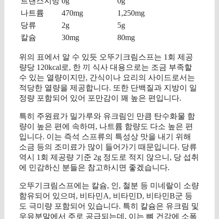
트랜스지방
0g
0g
나트륨
470mg
1,250mg
당류
2g
5g
칼슘
30mg
80mg
위의 표에서 알 수 있듯 오뚜기크림스프는 1회 제공
량당 120kcal로, 한 끼 식사 대용으로는 조금 부족할
수 있는 열량이지만, 간식이나 요리의 사이드로서는
적당한 열량을 제공합니다. 또한 단백질과 지방이 일
정량 포함되어 있어 포만감이 꽤 높은 편입니다.
특히 주원료가 밀가루와 유크림인 만큼 탄수화물 함
량이 높은 편에 속하며, 나트륨 함량도 다소 높은 편
입니다. 이는 즉석 스프류의 특성상 맛을 내기 위해
소금 등의 조미료가 많이 들어가기 때문입니다. 당류
역시 1회 제공량 기준 2g 정도로 적지 않으니, 당 섭취
에 민감하신 분들은 참고하시면 좋겠습니다.
오뚜기크림스프에는 칼슘, 인, 철분 등 미네랄이 소량
함유되어 있으며, 비타민A, 비타민D, 비타민B군 등
도 극미량 포함되어 있습니다. 특히 칼슘은 유크림 및
우유분말에서 주로 공급되는데, 이는 뼈 건강에 소폭