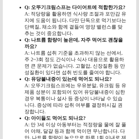
Q: 오뚜기크림스프는 다이어트에 적합한가요?
A: 적당량을 활용하면 식사량 조절과 포만감 유
지에 도움이 됩니다. 다만 단독으로 먹기보다는
단백질, 채소와 함께 곁들여 영양 밸런스를 맞
추는 것이 중요합니다.
Q: 나트륨 함량이 높은데, 자주 먹어도 괜찮을
까요?
A: 나트륨 섭취 기준을 초과하지 않는 선에서,
주 2~3회 정도 간식이나 식사 대용으로 활용하
면 큰 문제가 없습니다. 고혈압, 신장질환 등 만
성질환이 있다면 섭취 빈도를 줄여야 합니다.
Q: 유당불내증이 있는데 먹어도 되나요?
A: 오뚜기크림스프에는 우유분말, 유크림 등 유
제품 성분이 포함되어 있어 유당불내증이 심한
경우 복통이나 설사 등 증상이 나타날 수 있습
니다. 증상에 따라 섭취 여부를 결정하시길 권
장합니다.
Q: 아이들도 먹어도 되나요?
A: 만 3세 이상 아동부터는 적정량을 물에 잘 풀
어 야채, 달걀 등과 함께 먹이면 무난합니다. 다
만, 나트륨 함량이 높으므로 하루 1회 이내로 제