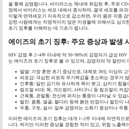
을 통해 감염됩니다. 바이러스는 체내에 유입된 후, 주로 C
정에서 바이러스는 세포 내에서 증식하며, 결국 세포를 파괴
이렇게 면역세포가 지속적으로 감소하면, 우리 몸은 각종 감염
강한 사람에게는 치명적이지 않은 미생물에 의해서도 심각한
초기 징후를 이해하는 데 기초가 됩니다.
에이즈의 초기 징후: 주요 증상과 발생 
HIV 감염 후 2~4주 이내에 약 50~90%의 감염자가 급성 HIV 감염 
는 에이즈의 초기 징후로 볼 수 있으며, 감염자의 약 절반이
발열: 가장 흔한 초기 증상으로, 대체로 38도 이상의 
피로감: 극심한 피로와 무기력감을 호소하는 경우가 
인후통: 일반 감기와 유사하게 목이 붓고, 삼키기 힘들
림프절 비대: 목, 겨드랑이, 사타구니 등 림프절이 커집
근육통, 관절통: 전신에 퍼지는 통증이 나타날 수 있습
발진: 몸통, 얼굴, 팔다리 등에 붉은 반점이나 발진이 
두통, 구토, 설사: 일부 감염자는 소화기 증상이나 두통
이러한 에이즈의 초기 징후는 대개 1~2주 이내에 자연적으
니다. 하지만 이러한 증상을 경험한 적이 있고, 위험 노출력이