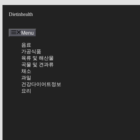
Skip
to
Dietinhealth
content
Menu
음료
가공식품
육류 및 해산물
곡물 및 견과류
채소
과일
건강다이어트정보
요리