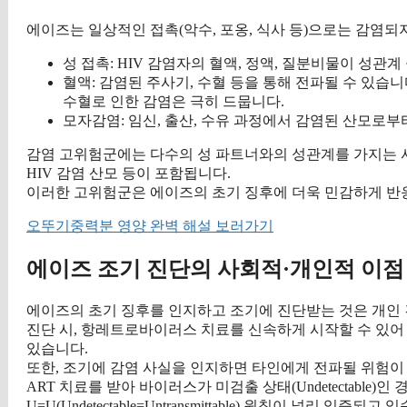
에이즈는 일상적인 접촉(악수, 포옹, 식사 등)으로는 감염되
성 접촉: HIV 감염자의 혈액, 정액, 질분비물이 성관
혈액: 감염된 주사기, 수혈 등을 통해 전파될 수 있습니
수혈로 인한 감염은 극히 드뭅니다.
모자감염: 임신, 출산, 수유 과정에서 감염된 산모로부
감염 고위험군에는 다수의 성 파트너와의 성관계를 가지는 사
HIV 감염 산모 등이 포함됩니다.
이러한 고위험군은 에이즈의 초기 징후에 더욱 민감하게 반응
오뚜기중력분 영양 완벽 해설 보러가기
에이즈 조기 진단의 사회적·개인적 이점
에이즈의 초기 징후를 인지하고 조기에 진단받는 것은 개인 
진단 시, 항레트로바이러스 치료를 신속하게 시작할 수 있어
있습니다.
또한, 조기에 감염 사실을 인지하면 타인에게 전파될 위험이 크
ART 치료를 받아 바이러스가 미검출 상태(Undetectable
U=U(Undetectable=Untransmittable) 원칙이 널리 입증되고 