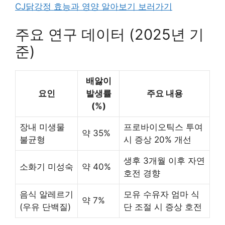
CJ닭강정 효능과 영양 알아보기 보러가기
주요 연구 데이터 (2025년 기
준)
배앓이
요인
발생률
주요 내용
(%)
장내 미생물
프로바이오틱스 투여
약 35%
불균형
시 증상 20% 개선
생후 3개월 이후 자연
소화기 미성숙
약 40%
호전 경향
음식 알레르기
모유 수유자 엄마 식
약 7%
(우유 단백질)
단 조절 시 증상 호전