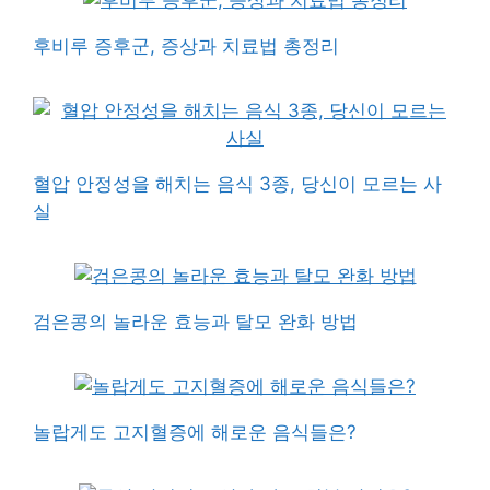
후비루 증후군, 증상과 치료법 총정리
혈압 안정성을 해치는 음식 3종, 당신이 모르는 사
실
검은콩의 놀라운 효능과 탈모 완화 방법
놀랍게도 고지혈증에 해로운 음식들은?