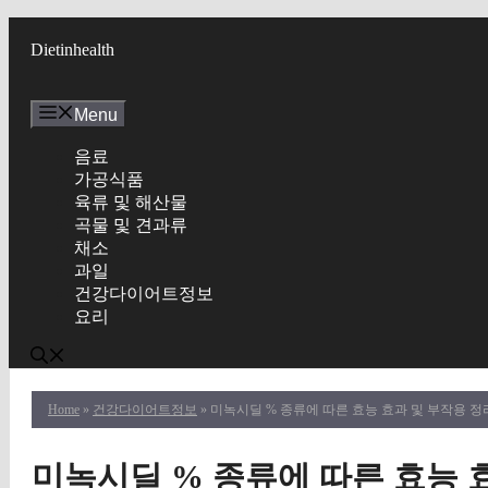
Skip
to
Dietinhealth
content
Menu
음료
가공식품
육류 및 해산물
곡물 및 견과류
채소
과일
건강다이어트정보
요리
Home
»
건강다이어트정보
» 미녹시딜 % 종류에 따른 효능 효과 및 부작용 정
미녹시딜 % 종류에 따른 효능 