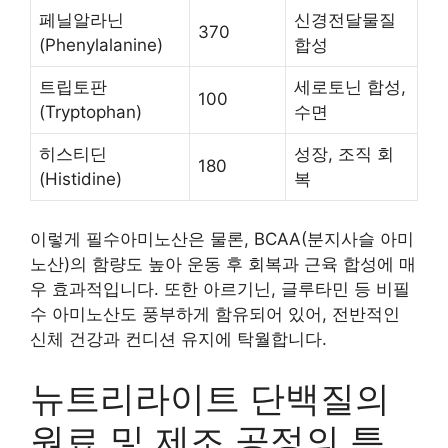
페닐알라닌
신경전달물질
370
(Phenylalanine)
합성
트립토판
세로토닌 합성,
100
(Tryptophan)
수면
히스티딘
성장, 조직 회
180
(Histidine)
복
이렇게 필수아미노산은 물론, BCAA(분지사슬 아미
노산)의 함량도 높아 운동 후 회복과 근육 합성에 매
우 효과적입니다. 또한 아르기닌, 글루타민 등 비필
수 아미노산도 풍부하게 함유되어 있어, 전반적인
신체 건강과 컨디션 유지에 탁월합니다.
뉴트리라이트 단백질의
원료 및 제조 공정의 특