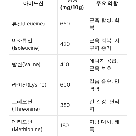
아미노산
주요 역할
(mg/10g)
근육 합성, 회
류신(Leucine)
650
복
이소류신
근육 회복, 지
420
(Isoleucine)
구력 증가
에너지 공급,
발린(Valine)
410
근육 보호
칼슘 흡수, 면
라이신(Lysine)
600
역력
트레오닌
간 건강, 면역
380
(Threonine)
력
메티오닌
지방 대사, 해
180
(Methionine)
독