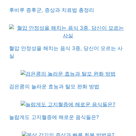
후비루 증후군, 증상과 치료법 총정리
혈압 안정성을 해치는 음식 3종, 당신이 모르는 사
실
검은콩의 놀라운 효능과 탈모 완화 방법
놀랍게도 고지혈증에 해로운 음식들은?