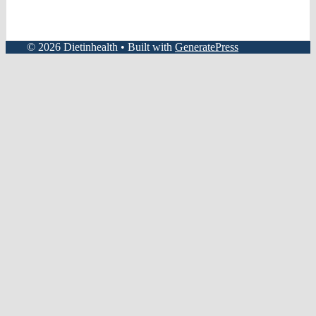
© 2026 Dietinhealth
• Built with
GeneratePress