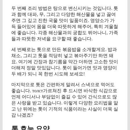
두 번째 조리 방법은 탕으로 변신시키는 것입니다. 톳
과 함께 대파, 무, 그리고 다양한 해산물을 넣고 끓여
주면 그 깊고 진한 국물 맛이 일품이죠. 영양소가 가
득 들어있어 몸을 더욱 따뜻하게 해주어, 특히 겨울철
에 좋습니다. 각종 해산물과의 궁합도 뛰어나니, 가족
들과 따뜻한 저녁을 요구할 때 좋습니다.
세 번째로는 톳으로 만든 볶음밥을 소개할게요. 밥과
채소, 그리고 톳을 적당히 넣고 볶아주기만 하면 돼
요. 여기에 간장과 참기름을 약간 더하면 고소한 맛이
더해져 정말 맛있답니다. 톳이 들어가면 맛과 영양이
두 배가 되니 꼭 한번 시도해 보세요!
마지막으로 톳은 간편하게 말려서 스낵으로 먹어도
좋습니다. толст가르쳐진 후 드시면 바삭한 식감으로
언제 어디서나 부담없이 즐길 수 있어 간식으로도 많
은 사랑을 받고 있습니다. 이렇게 다양한 요리법을 알
고 난 뒤에는 톳이 기적의 식품이라는 사실이 더욱 실
감 나겠죠?
톳 효능 요약