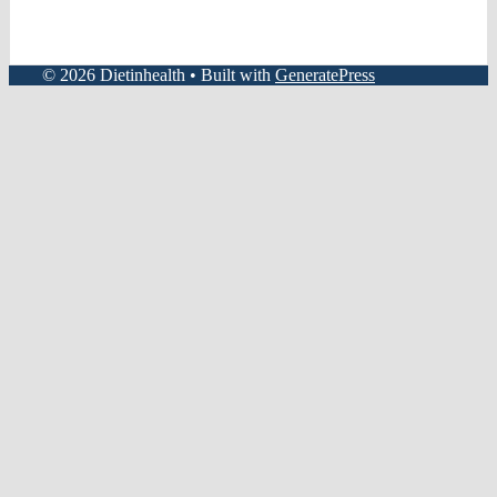
© 2026 Dietinhealth
• Built with
GeneratePress